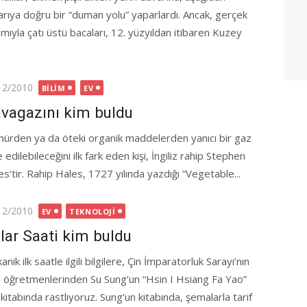
arıya doğru bir “duman yolu” yaparlardı. Ancak, gerçek
amıyla çatı üstü bacaları, 12. yüzyıldan itibaren Kuzey
ted
12/2010
BILIM
EV
vagazını kim buldu
ürden ya da öteki organik maddelerden yanıcı bir gaz
 edilebileceğini ilk fark eden kişi, İngiliz rahip Stephen
s‘tir. Rahip Hales, 1727 yılında yazdığı “Vegetable...
ted
12/2010
EV
TEKNOLOJI
lar Saati kim buldu
nik ilk saatle ilgili bilgilere, Çin İmparatorluk Sarayı’nın
ü öğretmenlerinden Su Sung’un “Hsin I Hsiang Fa Yao”
 kitabında rastlıyoruz. Sung’un kitabında, şemalarla tarif