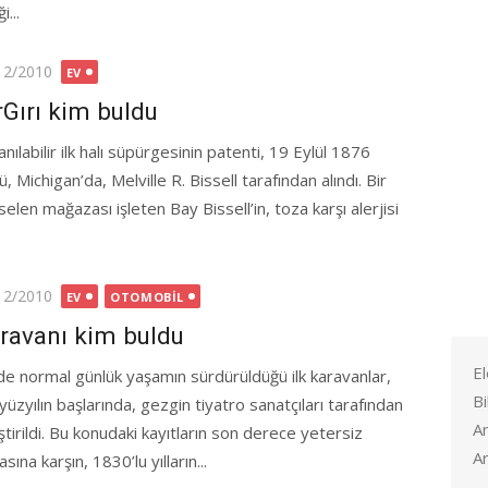
i...
ted
12/2010
EV
rGırı kim buldu
anılabilir ilk halı süpürgesinin patenti, 19 Eylül 1876
, Michigan’da, Melville R. Bissell tarafından alındı. Bir
elen mağazası işleten Bay Bissell’in, toza karşı alerjisi
ted
12/2010
EV
OTOMOBIL
ravanı kim buldu
El
nde normal günlük yaşamın sürdürüldüğü ilk karavanlar,
Bi
yüzyılın başlarında, gezgin tiyatro sanatçıları tarafından
A
ştirildi. Bu konudaki kayıtların son derece yetersiz
Ar
sına karşın, 1830’lu yılların...