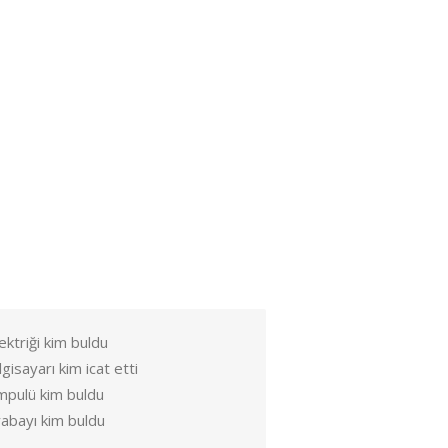
ektriği kim buldu
lgisayarı kim icat etti
mpulü kim buldu
abayı kim buldu