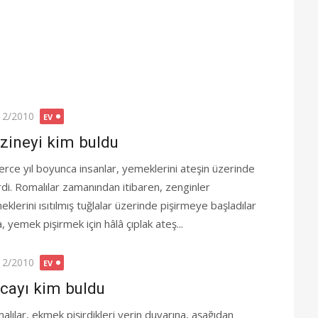
ted
12/2010
EV
zineyi kim buldu
lerce yıl boyunca insanlar, yemeklerini ateşin üzerinde
irdi. Romalılar zamanından itibaren, zenginler
klerini ısıtılmış tuğlalar üzerinde pişirmeye başladılar
 yemek pişirmek için hâlâ çıplak ateş...
ted
12/2010
EV
cayı kim buldu
alılar, ekmek pişirdikleri yerin duvarına, aşağıdan