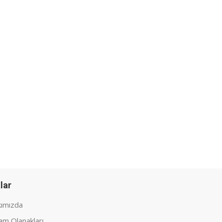
lar
ımızda
am Olanakları