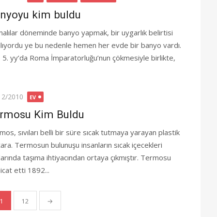
nyoyu kim buldu
alılar döneminde banyo yapmak, bir uygarlık belirtisi
ılıyordu ye bu nedenle hemen her evde bir banyo vardı.
. 5. yy’da Roma İmparatorluğu’nun çökmesiyle birlikte,
ted
12/2010
EV
rmosu Kim Buldu
mos, sıvıları belli bir süre sıcak tutmaya yarayan plastik
ara. Termosun bulunuşu insanların sıcak içecekleri
larında taşıma ihtiyacından ortaya çıkmıştır. Termosu
icat etti 1892...
1
12
→