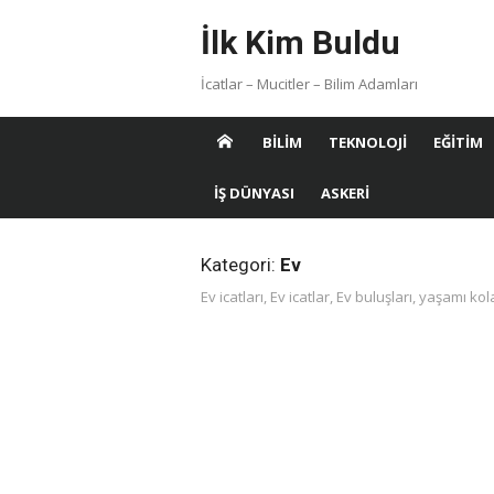
Skip
İlk Kim Buldu
to
content
İcatlar – Mucitler – Bilim Adamları
BILIM
TEKNOLOJI
EĞITIM
İŞ DÜNYASI
ASKERI
Kategori:
Ev
Ev icatları, Ev icatlar, Ev buluşları, yaşamı ko