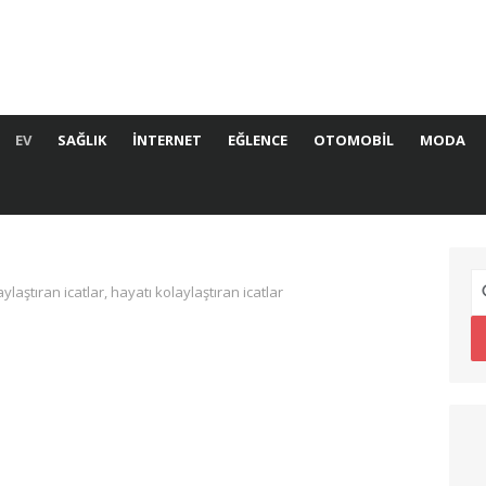
EV
SAĞLIK
İNTERNET
EĞLENCE
OTOMOBIL
MODA
laylaştıran icatlar, hayatı kolaylaştıran icatlar