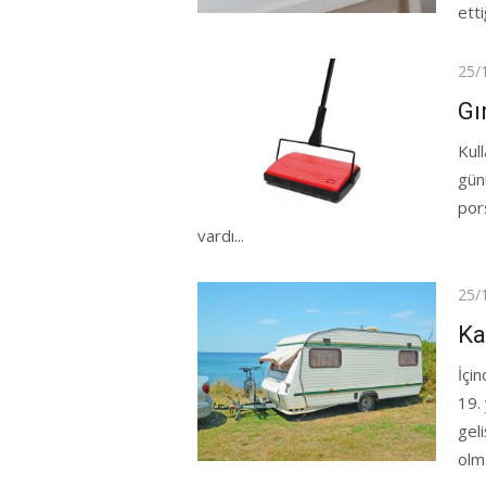
ettiğ
Pos
25/
on
Gı
Kull
günü
pors
vardı...
Pos
25/
on
Ka
İçi
19. 
geli
olma