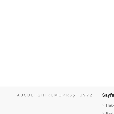
A
B
C
D
E
F
G
H
I
K
L
M
O
P
R
S
Ş
T
U
V
Y
Z
Sayfa
Hakk
Rekl