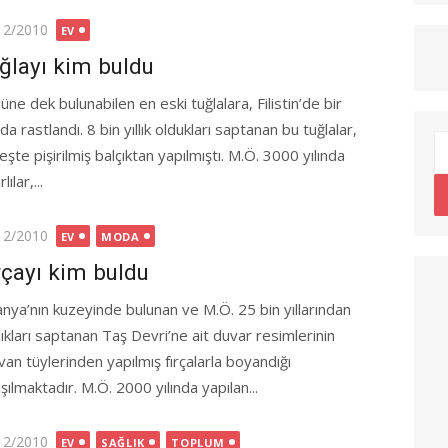
ted
12/2010
EV
ğlayı kim buldu
ne dek bulunabilen en eski tuğlalara, Filistin’de bir
da rastlandı. 8 bin yıllık oldukları saptanan bu tuğlalar,
şte pişirilmiş balçıktan yapılmıştı. M.Ö. 3000 yılında
lılar,...
ted
12/2010
EV
MODA
rçayı kim buldu
anya’nın kuzeyinde bulunan ve M.Ö. 25 bin yıllarından
dıkları saptanan Taş Devri’ne ait duvar resimlerinin
van tüylerinden yapılmış fırçalarla boyandığı
şılmaktadır. M.Ö. 2000 yılında yapılan...
ted
12/2010
EV
SAĞLIK
TOPLUM