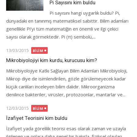
Pi Sayısını kim buldu
Pi sayısını hangi uygarlık buldu? Pi,
dünyadaki en tanınmış matematiksel sabittir. Bilim adamları
genellikle Pi’yi tüm matematiğin en önemli ve ilgi çekici
sayısı olarak görmektedir. Pi (π) sembolü,...
Posted
13/03/2015
BILIM
on
Mikrobiyolojiyi kim kurdu, kurucusu kim?
Mikrobiyolojiye Katkı Sağlayan Bilim Adamları Mikrobiyoloji,
Mikrop diye de isimlendirilen, gözle görülemeyecek kadar
küçük canlıları inceleyen bilim dalıdır. Mikroorganizma
denilince bakteriler, virüsler, protozoonlar, mantarlar ve...
Posted
12/03/2015
BILIM
on
İzafiyet Teorisini kim buldu
İzafiyet yada görelilik teorisi esas olarak zaman ve uzayla
ilgilenen ve onlara daha genel bir bakışla, fiziksel olayları