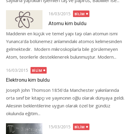
sayılarla yaptıkları işlemleri taş ve papirüs, Babilliler ise...
Posted
16/03/2015
BILIM
on
Atomu kim buldu
Maddenin en küçük ve temel yapı taşı olan atomun ismi
Yunanca’da bölünemez anlamındaki atomos kelimesinden
gelmektedir. Modern mikroskoplarla bile görülemeyen
Atom, teorilerle desteklenerek bulunmuştur. Modern...
Posted
16/03/2015
BILIM
on
Elektronu kim buldu
Joseph John Thomson 1856’da Manchester yakınlarında
orta sınıf bir kitapçı ve yayıncının oğlu olarak dünyaya geldi.
Ailesinin beklentilerine uygun olarak özel bir gündüz
okulunda eğitim...
Posted
15/03/2015
BILIM
on