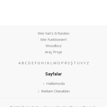
Wer hat's Erfunden
Wie Funktioniert
Woodboz
Araç Proje
A
B
C
D
E
F
G
H
I
K
L
M
O
P
R
S
Ş
T
U
V
Y
Z
Sayfalar
Hakkımızda
Reklam Olanakları