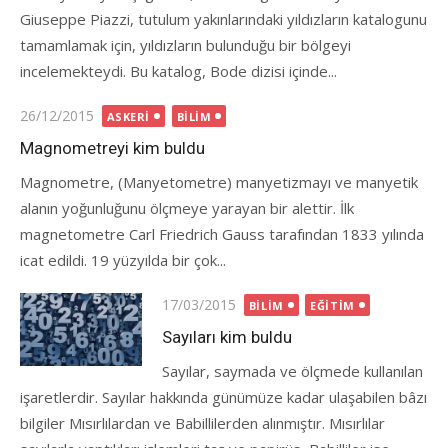
Giuseppe Piazzi, tutulum yakınlarındaki yıldızların katalogunu
tamamlamak için, yıldızların bulunduğu bir bölgeyi
incelemekteydi. Bu katalog, Bode dizisi içinde...
Posted
26/12/2015
ASKERI
BILIM
on
Magnometreyi kim buldu
Magnometre, (Manyetometre) manyetizmayı ve manyetik
alanın yoğunluğunu ölçmeye yarayan bir alettir. İlk
magnetometre Carl Friedrich Gauss tarafından 1833 yılında
icat edildi. 19 yüzyılda bir çok...
Posted
17/03/2015
BILIM
EĞITIM
on
Sayıları kim buldu
Sayılar, saymada ve ölçmede kullanılan
işaretlerdir. Sayılar hakkında günümüze kadar ulaşabilen bâzı
bilgiler Mısırlılardan ve Babillilerden alınmıştır. Mısırlılar