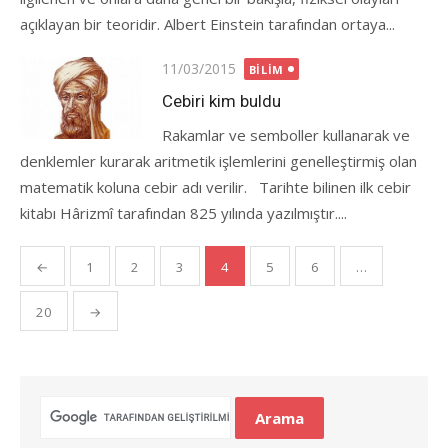
açıklayan bir teoridir. Albert Einstein tarafından ortaya...
Posted
11/03/2015
BILIM
on
Cebiri kim buldu
Rakamlar ve semboller kullanarak ve
denklemler kurarak aritmetik işlemlerini genelleştirmiş olan
matematik koluna cebir adı verilir. Tarihte bilinen ilk cebir
kitabı Hârizmî tarafından 825 yılında yazılmıştır....
Yazı
←
1
2
3
4
5
6
…
gezinmesi
20
→