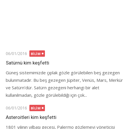
Posted
06/01/2016
BILIM
on
Satürnü kim keşfetti
Güneş sistemimizde çıplak gözle görülebilen beş gezegen
bulunmatadır. Bu beş gezegen Jüpiter, Venüs, Mars, Merkür
ve Satürn’dür. Satürn gezegeni herhangi bir alet
kullanılmadan, gözle görülebildiği için çok...
Posted
06/01/2016
BILIM
on
Asteroitleri kim keşfetti
1801 yılının yılbaşı gecesi, Palermo gözlemevi yöneticisi