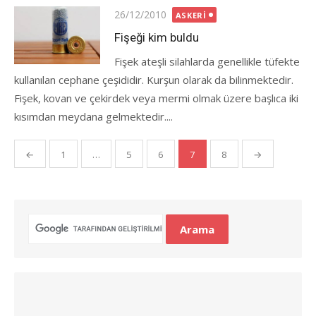
Posted
26/12/2010
ASKERI
on
Fişeği kim buldu
Fişek ateşli silahlarda genellikle tüfekte
kullanılan cephane çeşididir. Kurşun olarak da bilinmektedir.
Fişek, kovan ve çekirdek veya mermi olmak üzere başlıca iki
kısımdan meydana gelmektedir....
Yazı
←
1
…
5
6
7
8
→
gezinmesi