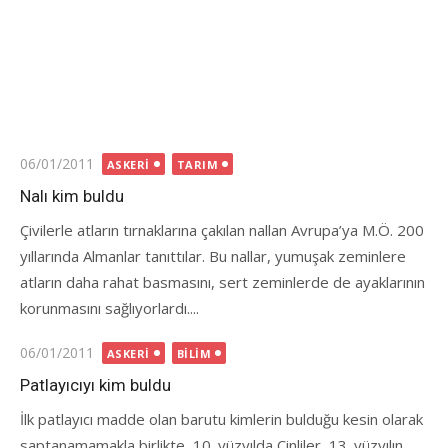
Posted
06/01/2011
ASKERI
TARIM
on
Nalı kim buldu
Çivilerle atların tırnaklarına çakılan nallan Avrupa’ya M.Ö. 200
yıllarında Almanlar tanıttılar. Bu nallar, yumuşak zeminlere
atların daha rahat basmasını, sert zeminlerde de ayaklarının
korunmasını sağlıyorlardı....
Posted
06/01/2011
ASKERI
BILIM
on
Patlayıcıyı kim buldu
İlk patlayıcı madde olan barutu kimlerin bulduğu kesin olarak
saptanamamakla birlikte, 10. yüzyılda Çinliler, 13. yüzyılın