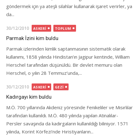
göndermek için ya ateşli silahlar kullanarak işaret verirler, ya
da...
Posted
30/12/2010
ASKERI
TOPLUM
on
Parmak İzini kim buldu
Parmak izlerinden kimlik saptanmasının sistematik olarak
kullanımı, 1858 yılında Hindistan’ın Jagipur kentinde, William
Herschel tarafından düşünüldü. Bir devlet memuru olan
Herschel, o yılın 28 Temmuz’unda,...
Posted
30/12/2010
ASKERI
GEZI
on
Kadırgayı kim buldu
M.Ö. 700 yıllarında Akdeniz yöresinde Fenikeliler ve Mısırlılar
tarafından kullanıldı. M.Ö. 480 yılında yapılan Atinalılar-
Persler savaşında da kadırgaların kullanıldığı biliniyor. 1571
yılında, Korint Körfezi’nde Hıristiyanların...