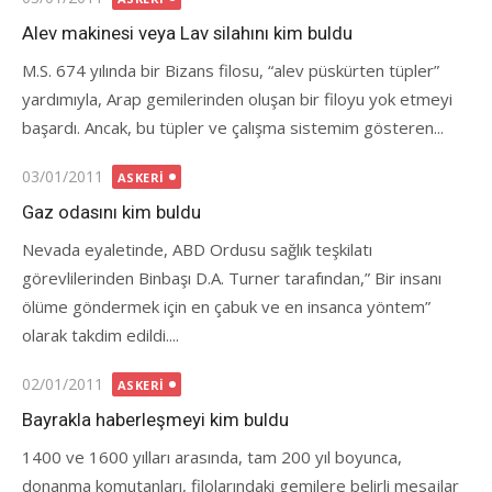
on
Alev makinesi veya Lav silahını kim buldu
M.S. 674 yılında bir Bizans filosu, “alev püskürten tüpler”
yardımıyla, Arap gemilerinden oluşan bir filoyu yok etmeyi
başardı. Ancak, bu tüpler ve çalışma sistemim gösteren...
Posted
03/01/2011
ASKERI
on
Gaz odasını kim buldu
Nevada eyaletinde, ABD Ordusu sağlık teşkilatı
görevlilerinden Binbaşı D.A. Turner tarafından,” Bir insanı
ölüme göndermek için en çabuk ve en insanca yöntem”
olarak takdim edildi....
Posted
02/01/2011
ASKERI
on
Bayrakla haberleşmeyi kim buldu
1400 ve 1600 yılları arasında, tam 200 yıl boyunca,
donanma komutanları, filolarındaki gemilere belirli mesajlar