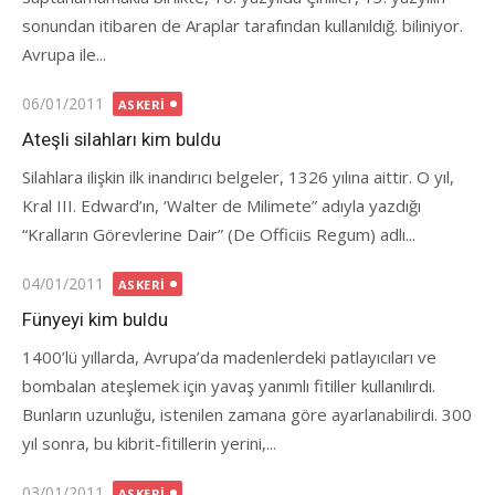
sonundan itibaren de Araplar tarafından kullanıldığ. biliniyor.
Avrupa ile...
Posted
06/01/2011
ASKERI
on
Ateşli silahları kim buldu
Silahlara ilişkin ilk inandırıcı belgeler, 1326 yılına aittir. O yıl,
Kral III. Edward’ın, ‘Walter de Milimete” adıyla yazdığı
“Kralların Görevlerine Dair” (De Officiis Regum) adlı...
Posted
04/01/2011
ASKERI
on
Fünyeyi kim buldu
1400’lü yıllarda, Avrupa’da madenlerdeki patlayıcıları ve
bombalan ateşlemek için yavaş yanımlı fitiller kullanılırdı.
Bunların uzunluğu, istenilen zamana göre ayarlanabilirdi. 300
yıl sonra, bu kibrit-fitillerin yerini,...
Posted
03/01/2011
ASKERI