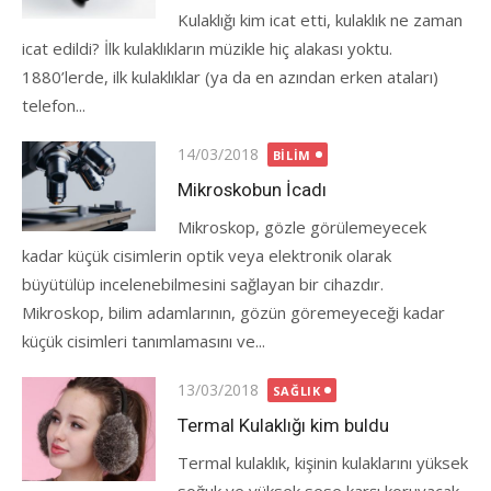
Kulaklığı kim icat etti, kulaklık ne zaman
icat edildi? İlk kulaklıkların müzikle hiç alakası yoktu.
1880’lerde, ilk kulaklıklar (ya da en azından erken ataları)
telefon...
Posted
14/03/2018
BILIM
on
Mikroskobun İcadı
Mikroskop, gözle görülemeyecek
kadar küçük cisimlerin optik veya elektronik olarak
büyütülüp incelenebilmesini sağlayan bir cihazdır.
Mikroskop, bilim adamlarının, gözün göremeyeceği kadar
küçük cisimleri tanımlamasını ve...
Posted
13/03/2018
SAĞLIK
on
Termal Kulaklığı kim buldu
Termal kulaklık, kişinin kulaklarını yüksek