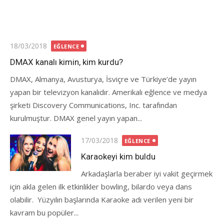
Posted
18/03/2018
EĞLENCE
on
DMAX kanalı kimin, kim kurdu?
DMAX, Almanya, Avusturya, İsviçre ve Türkiye’de yayın
yapan bir televizyon kanalıdır. Amerikalı eğlence ve medya
şirketi Discovery Communications, Inc. tarafından
kurulmuştur. DMAX genel yayın yapan...
Posted
17/03/2018
EĞLENCE
on
Karaokeyi kim buldu
Arkadaşlarla beraber iyi vakit geçirmek
için akla gelen ilk etkinlikler bowling, bilardo veya dans
olabilir. Yüzyılın başlarında Karaoke adı verilen yeni bir
kavram bu popüler...