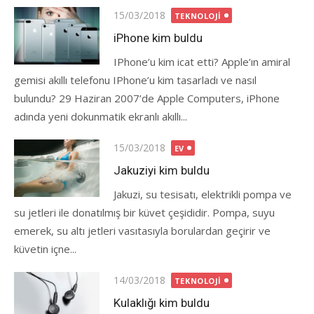
Posted
15/03/2018
TEKNOLOJI
on
iPhone kim buldu
IPhone’u kim icat etti? Apple’ın amiral
gemisi akıllı telefonu IPhone’u kim tasarladı ve nasıl
bulundu? 29 Haziran 2007’de Apple Computers, iPhone
adında yeni dokunmatik ekranlı akıllı...
Posted
15/03/2018
EV
on
Jakuziyi kim buldu
Jakuzi, su tesisatı, elektrikli pompa ve
su jetleri ile donatılmış bir küvet çeşididir. Pompa, suyu
emerek, su altı jetleri vasıtasıyla borulardan geçirir ve
küvetin içne...
Posted
14/03/2018
TEKNOLOJI
on
Kulaklığı kim buldu