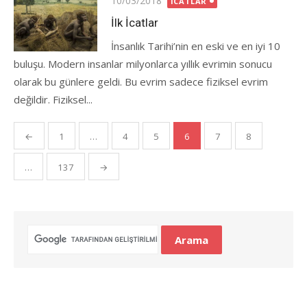
10/03/2018
İCATLAR
on
İlk İcatlar
İnsanlık Tarihi’nin en eski ve en iyi 10
buluşu. Modern insanlar milyonlarca yıllık evrimin sonucu
olarak bu günlere geldi. Bu evrim sadece fiziksel evrim
değildir. Fiziksel...
Yazı
←
1
…
4
5
6
7
8
gezinmesi
…
137
→