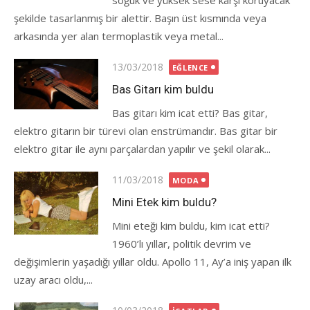
soğuk ve yüksek sese karşı koruyacak
şekilde tasarlanmış bir alettir. Başın üst kısmında veya
arkasında yer alan termoplastik veya metal...
Posted
13/03/2018
EĞLENCE
on
Bas Gitarı kim buldu
Bas gitarı kim icat etti? Bas gitar,
elektro gitarın bir türevi olan enstrümandır. Bas gitar bir
elektro gitar ile aynı parçalardan yapılır ve şekil olarak...
Posted
11/03/2018
MODA
on
Mini Etek kim buldu?
Mini eteği kim buldu, kim icat etti?
1960’lı yıllar, politik devrim ve
değişimlerin yaşadığı yıllar oldu. Apollo 11, Ay’a iniş yapan ilk
uzay aracı oldu,...
Posted