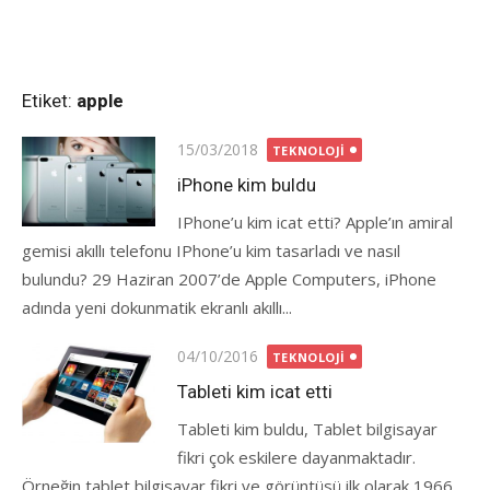
Etiket:
apple
Posted
15/03/2018
TEKNOLOJI
on
iPhone kim buldu
IPhone’u kim icat etti? Apple’ın amiral
gemisi akıllı telefonu IPhone’u kim tasarladı ve nasıl
bulundu? 29 Haziran 2007’de Apple Computers, iPhone
adında yeni dokunmatik ekranlı akıllı...
Posted
04/10/2016
TEKNOLOJI
on
Tableti kim icat etti
Tableti kim buldu, Tablet bilgisayar
fikri çok eskilere dayanmaktadır.
Örneğin tablet bilgisayar fikri ve görüntüsü ilk olarak 1966