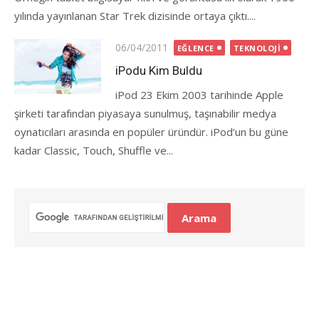
yılında yayınlanan Star Trek dizisinde ortaya çıktı....
Posted
06/04/2011
EĞLENCE
TEKNOLOJI
on
iPodu Kim Buldu
iPod 23 Ekim 2003 tarihinde Apple
şirketi tarafından piyasaya sunulmuş, taşınabilir medya
oynatıcıları arasında en popüler üründür. iPod’un bu güne
kadar Classic, Touch, Shuffle ve...