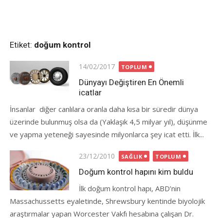
Etiket:
doğum kontrol
Posted
14/02/2017
TOPLUM
on
Dünyayı Değiştiren En Önemli
icatlar
İnsanlar diğer canlılara oranla daha kısa bir süredir dünya
üzerinde bulunmuş olsa da (Yaklaşık 4,5 milyar yıl), düşünme
ve yapma yeteneği sayesinde milyonlarca şey icat etti. İlk...
Posted
23/12/2010
SAĞLIK
TOPLUM
on
Doğum kontrol hapını kim buldu
İlk doğum kontrol hapı, ABD’nin
Massachussetts eyaletinde, Shrewsbury kentinde biyolojik
araştırmalar yapan Worcester Vakfı hesabına çalışan Dr.