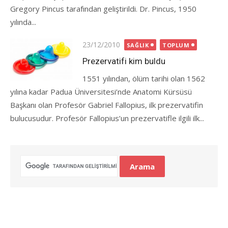
Gregory Pincus tarafından geliştirildi. Dr. Pincus, 1950
yılında...
Posted
23/12/2010
SAĞLIK
TOPLUM
on
Prezervatifi kim buldu
1551 yılından, ölüm tarihi olan 1562
yılına kadar Padua Üniversitesi’nde Anatomi Kürsüsü
Başkanı olan Profesör Gabriel Fallopius, ilk prezervatifin
bulucusudur. Profesör Fallopius’un prezervatifle ilgili ilk...