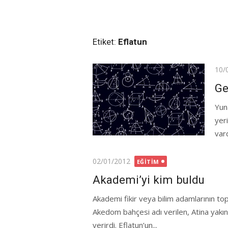
Etiket:
Eflatun
Pos
10/
on
Ge
Yun
yer
vard
Posted
02/01/2012
EĞITIM
on
Akademi’yi kim buldu
Akademi fikir veya bilim adamlarının t
Akedom bahçesi adı verilen, Atina yakınl
verirdi. Eflatun’un...