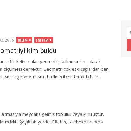
ted
03/2015
BILIM
EĞITIM
ometriyi kim buldu
anca bir kelime olan geometri, kelime anlamı olarak
in ölçülmesi demektir. Geometri çok eski çağlardan beri
ı. Ancak geometri ismi, bu ilmin ilk sistematik hale...
oplanmasıyla meydana gelmiş topluluk veya kuruluştur.
arındaki ağaçlık bir yerde, Eflatun, talebelerine ders