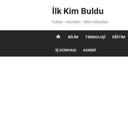
Skip
İlk Kim Buldu
to
content
İcatlar – Mucitler – Bilim Adamları
BILIM
TEKNOLOJI
EĞITIM
İŞ DÜNYASI
ASKERI