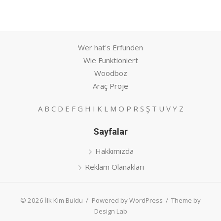
Wer hat's Erfunden
Wie Funktioniert
Woodboz
Araç Proje
A
B
C
D
E
F
G
H
I
K
L
M
O
P
R
S
Ş
T
U
V
Y
Z
Sayfalar
Hakkımızda
Reklam Olanakları
© 2026 İlk Kim Buldu
/
Powered by WordPress
/
Theme by
Design Lab