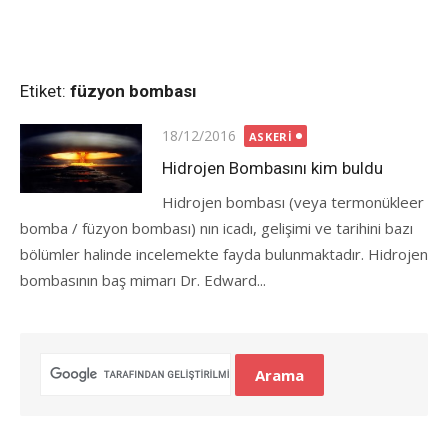
Etiket:
füzyon bombası
Posted
18/12/2016
ASKERI
on
Hidrojen Bombasını kim buldu
Hidrojen bombası (veya termonükleer
bomba / füzyon bombası) nın icadı, gelişimi ve tarihini bazı
bölümler halinde incelemekte fayda bulunmaktadır. Hidrojen
bombasının baş mimarı Dr. Edward...