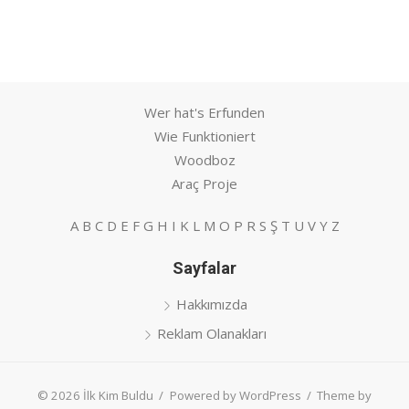
Wer hat's Erfunden
Wie Funktioniert
Woodboz
Araç Proje
A
B
C
D
E
F
G
H
I
K
L
M
O
P
R
S
Ş
T
U
V
Y
Z
Sayfalar
Hakkımızda
Reklam Olanakları
© 2026 İlk Kim Buldu
/
Powered by WordPress
/
Theme by