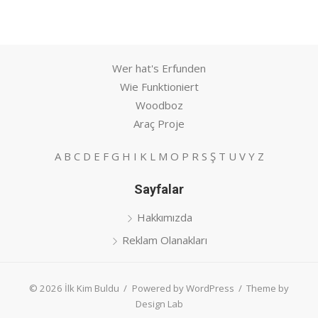
Wer hat's Erfunden
Wie Funktioniert
Woodboz
Araç Proje
A
B
C
D
E
F
G
H
I
K
L
M
O
P
R
S
Ş
T
U
V
Y
Z
Sayfalar
Hakkımızda
Reklam Olanakları
© 2026 İlk Kim Buldu
/
Powered by WordPress
/
Theme by
Design Lab