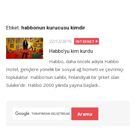
Etiket:
habbonun kurucusu kimdir
Posted
22/12/2016
İNTERNET
on
Habbo’yu kim kurdu
Habbo, daha önceki adıyla Habbo
Hotel, gençlere yönelik bir sosyal ağ hizmeti ve çevrimiçi
topluluktur. Habbo’nun sahibi, Finlandiyalı bir şirket olan
Sulake’dir. Habbo 2000 yılında yayına başladı...