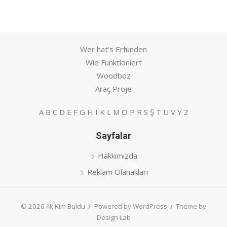
Wer hat's Erfunden
Wie Funktioniert
Woodboz
Araç Proje
A
B
C
D
E
F
G
H
I
K
L
M
O
P
R
S
Ş
T
U
V
Y
Z
Sayfalar
Hakkımızda
Reklam Olanakları
© 2026 İlk Kim Buldu
/
Powered by WordPress
/
Theme by
Design Lab