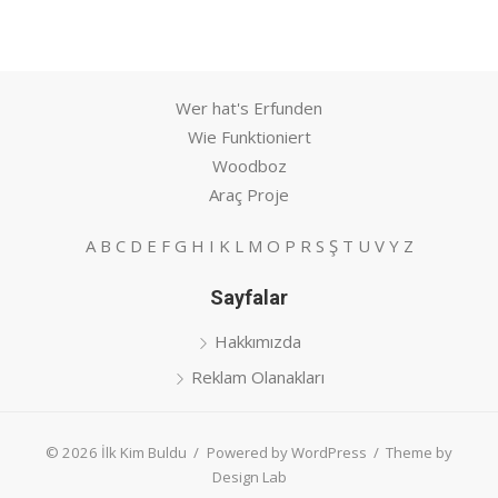
Wer hat's Erfunden
Wie Funktioniert
Woodboz
Araç Proje
A
B
C
D
E
F
G
H
I
K
L
M
O
P
R
S
Ş
T
U
V
Y
Z
Sayfalar
Hakkımızda
Reklam Olanakları
© 2026 İlk Kim Buldu
/
Powered by WordPress
/
Theme by
Design Lab