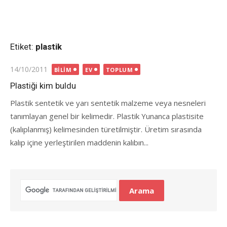
Etiket:
plastik
Posted
14/10/2011
BILIM
EV
TOPLUM
on
Plastiği kim buldu
Plastik sentetik ve yarı sentetik malzeme veya nesneleri
tanımlayan genel bir kelimedir. Plastik Yunanca plastisite
(kalıplanmış) kelimesinden türetilmiştir. Üretim sırasında
kalıp içine yerleştirilen maddenin kalıbın...