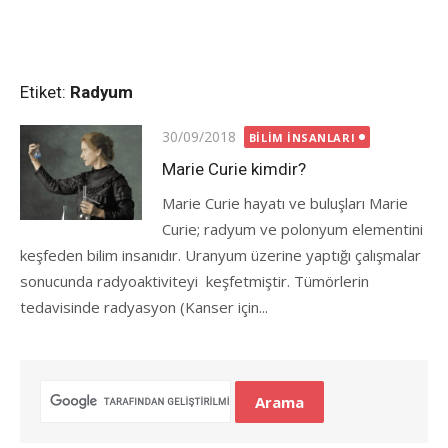
Etiket:
Radyum
Posted
30/09/2018
BILIM İNSANLARI
on
Marie Curie kimdir?
Marie Curie hayatı ve buluşları Marie
Curie; radyum ve polonyum elementini
keşfeden bilim insanıdır. Uranyum üzerine yaptığı çalışmalar
sonucunda radyoaktiviteyi keşfetmiştir. Tümörlerin
tedavisinde radyasyon (Kanser için...