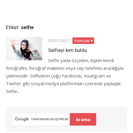
Etiket:
selfie
Posted
05/01/2017
TOPLUM
on
Selfieyi kim buldu
Selfie yada özçekim, kişinin kendi
fotoğrafını, foroğraf makinesi veya cep telefonu aracılığıyla
çekmesidir. Selfielerin çoğu Facebook, Insatgram ve
Twitter gibi sosyal medya platformları üzerinde paylaşılır.
Selfie...