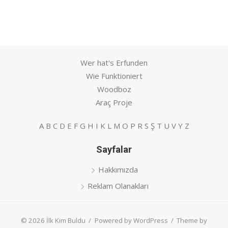
Wer hat's Erfunden
Wie Funktioniert
Woodboz
Araç Proje
A
B
C
D
E
F
G
H
I
K
L
M
O
P
R
S
Ş
T
U
V
Y
Z
Sayfalar
Hakkımızda
Reklam Olanakları
© 2026 İlk Kim Buldu
/
Powered by WordPress
/
Theme by