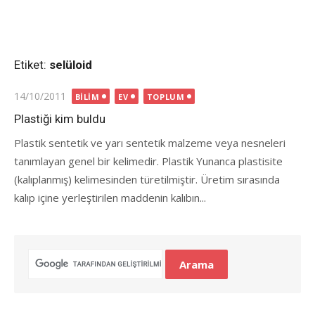
Etiket:
selüloid
Posted
14/10/2011
BILIM
EV
TOPLUM
on
Plastiği kim buldu
Plastik sentetik ve yarı sentetik malzeme veya nesneleri
tanımlayan genel bir kelimedir. Plastik Yunanca plastisite
(kalıplanmış) kelimesinden türetilmiştir. Üretim sırasında
kalıp içine yerleştirilen maddenin kalıbın...