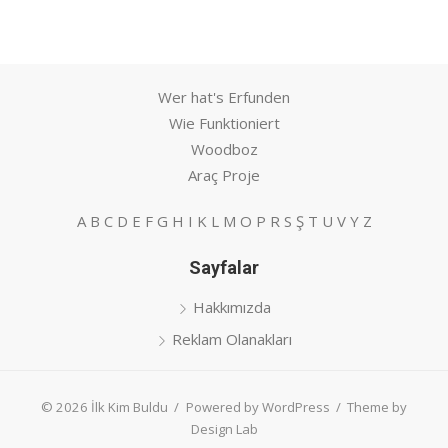
Wer hat's Erfunden
Wie Funktioniert
Woodboz
Araç Proje
A
B
C
D
E
F
G
H
I
K
L
M
O
P
R
S
Ş
T
U
V
Y
Z
Sayfalar
Hakkımızda
Reklam Olanakları
© 2026 İlk Kim Buldu
/
Powered by WordPress
/
Theme by
Design Lab