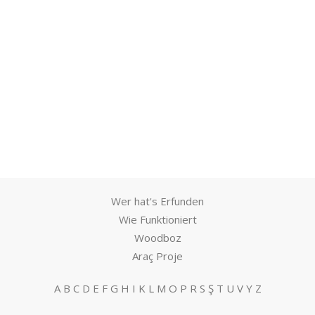
Wer hat's Erfunden
Wie Funktioniert
Woodboz
Araç Proje
A
B
C
D
E
F
G
H
I
K
L
M
O
P
R
S
Ş
T
U
V
Y
Z