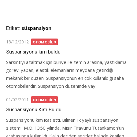
Etiket:
süspansiyon
Posted
18/12/2012
OTOMOBIL
on
Süspansiyonu kim buldu
Sarsıntıyı azaltmak için bünye ile zemin arasına, yastıklama
görevi yapan, elastik elemanların meydana getirdiği
mekanik bir düzen. Süspansiyonun en çok kullanıldığı saha
otomobillerdir. Süspansiyon düzeninde yay,...
Posted
01/02/2011
OTOMOBIL
on
Süspansiyonu Kim Buldu
Süspansiyonu kim icat etti. Bilinen ilk yaylı süspansiyon
sistemi, M.Ö. 1350 yılında, Mısır Firavunu Tutankamon’un
arabasında kullanıldı. Kalın deriden şeritler halinde kesilen