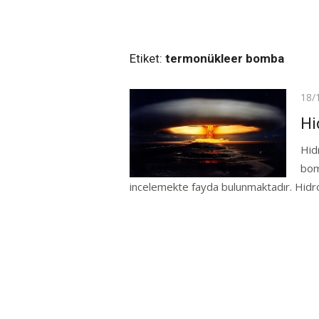
Etiket:
termonükleer bomba
Pos
18/
on
Hi
Hid
bomb
incelemekte fayda bulunmaktadır. Hidr