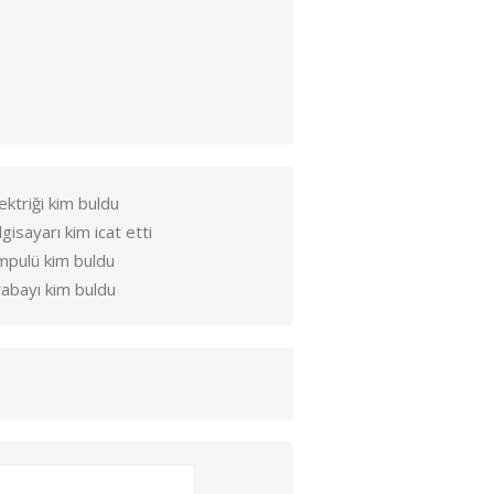
ektriği kim buldu
lgisayarı kim icat etti
mpulü kim buldu
abayı kim buldu