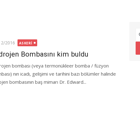
ted
12/2016
ASKERI
drojen Bombasını kim buldu
rojen bombası (veya termonükleer bomba / füzyon
ası) nın icadı, gelişimi ve tarihini bazı bölümler halinde
ojen bombasının baş mimarı Dr. Edward...