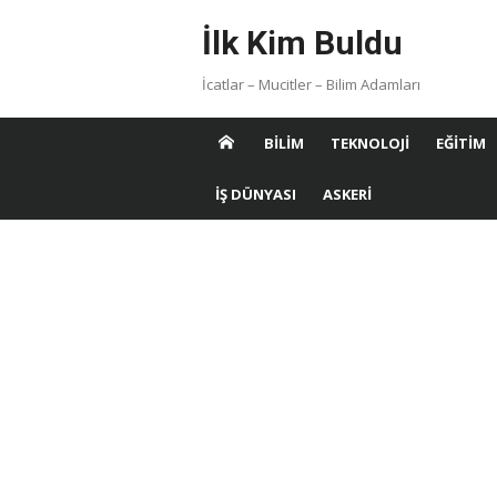
Skip
İlk Kim Buldu
to
content
İcatlar – Mucitler – Bilim Adamları
BILIM
TEKNOLOJI
EĞITIM
İŞ DÜNYASI
ASKERI