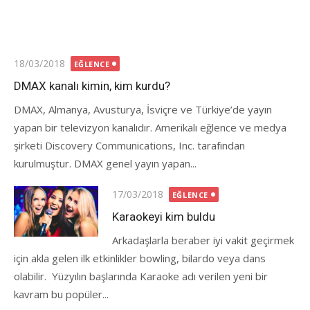
Posted
18/03/2018
EĞLENCE
on
DMAX kanalı kimin, kim kurdu?
DMAX, Almanya, Avusturya, İsviçre ve Türkiye’de yayın
yapan bir televizyon kanalıdır. Amerikalı eğlence ve medya
şirketi Discovery Communications, Inc. tarafından
kurulmuştur. DMAX genel yayın yapan...
Posted
17/03/2018
EĞLENCE
on
Karaokeyi kim buldu
Arkadaşlarla beraber iyi vakit geçirmek
için akla gelen ilk etkinlikler bowling, bilardo veya dans
olabilir. Yüzyılın başlarında Karaoke adı verilen yeni bir
kavram bu popüler...