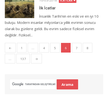
10/03/2018
İCATLAR
on
İlk İcatlar
İnsanlık Tarihi’nin en eski ve en iyi 10
buluşu. Modern insanlar milyonlarca yıllık evrimin sonucu
olarak bu günlere geldi. Bu evrim sadece fiziksel evrim
değildir. Fiziksel...
Yazı
←
1
…
4
5
6
7
8
gezinmesi
…
137
→