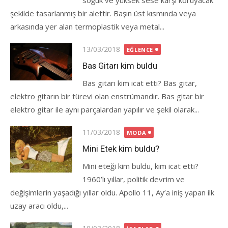
soğuk ve yüksek sese karşı koruyacak
şekilde tasarlanmış bir alettir. Başın üst kısmında veya
arkasında yer alan termoplastik veya metal...
Posted
13/03/2018
EĞLENCE
on
Bas Gitarı kim buldu
Bas gitarı kim icat etti? Bas gitar,
elektro gitarın bir türevi olan enstrümandır. Bas gitar bir
elektro gitar ile aynı parçalardan yapılır ve şekil olarak...
Posted
11/03/2018
MODA
on
Mini Etek kim buldu?
Mini eteği kim buldu, kim icat etti?
1960’lı yıllar, politik devrim ve
değişimlerin yaşadığı yıllar oldu. Apollo 11, Ay’a iniş yapan ilk
uzay aracı oldu,...
Posted