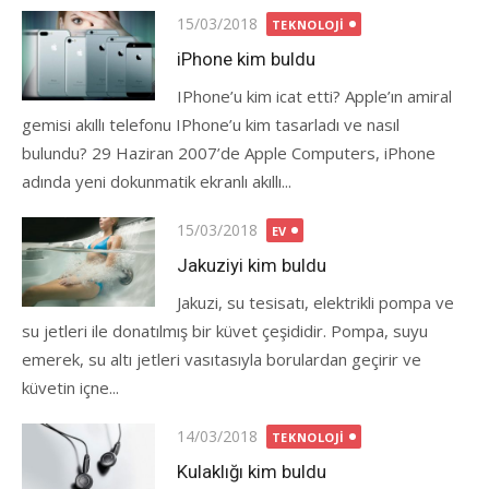
Posted
15/03/2018
TEKNOLOJI
on
iPhone kim buldu
IPhone’u kim icat etti? Apple’ın amiral
gemisi akıllı telefonu IPhone’u kim tasarladı ve nasıl
bulundu? 29 Haziran 2007’de Apple Computers, iPhone
adında yeni dokunmatik ekranlı akıllı...
Posted
15/03/2018
EV
on
Jakuziyi kim buldu
Jakuzi, su tesisatı, elektrikli pompa ve
su jetleri ile donatılmış bir küvet çeşididir. Pompa, suyu
emerek, su altı jetleri vasıtasıyla borulardan geçirir ve
küvetin içne...
Posted
14/03/2018
TEKNOLOJI
on
Kulaklığı kim buldu