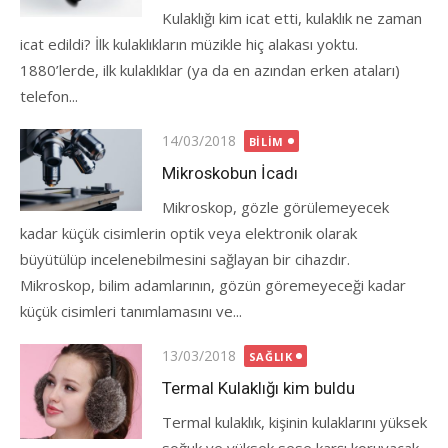
Kulaklığı kim icat etti, kulaklık ne zaman
icat edildi? İlk kulaklıkların müzikle hiç alakası yoktu.
1880’lerde, ilk kulaklıklar (ya da en azından erken ataları)
telefon...
Posted
14/03/2018
BILIM
on
Mikroskobun İcadı
Mikroskop, gözle görülemeyecek
kadar küçük cisimlerin optik veya elektronik olarak
büyütülüp incelenebilmesini sağlayan bir cihazdır.
Mikroskop, bilim adamlarının, gözün göremeyeceği kadar
küçük cisimleri tanımlamasını ve...
Posted
13/03/2018
SAĞLIK
on
Termal Kulaklığı kim buldu
Termal kulaklık, kişinin kulaklarını yüksek