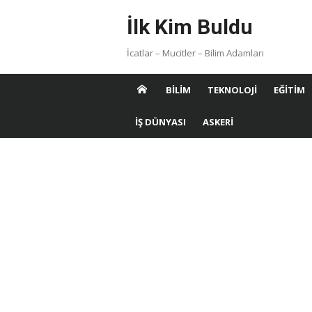
Skip
İlk Kim Buldu
to
content
İcatlar – Mucitler – Bilim Adamları
BILIM
TEKNOLOJI
EĞITIM
İŞ DÜNYASI
ASKERI