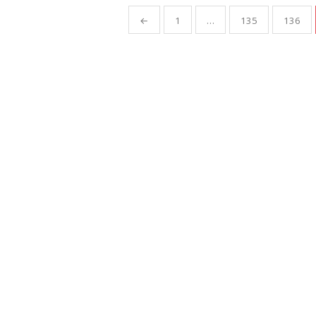
Yazı
←
1
…
135
136
gezinmesi