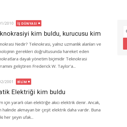
ted
01/2010
İŞ DÜNYASI
knokrasiyi kim buldu, kurucusu kim
nokrasi Nedir? Teknokrasi, yalnız uzmanlık alanları ve
nolojinin gerekleri doğrultusunda hareket eden
nokratlara dayalı yönetim biçimidir Teknokrasi
ramını geliştiren Frederick W. Taylor’a...
ted
02/2001
BILIM
atik Elektriği kim buldu
m için yararlı olan elektriğe akıcı elektrik denir. Ancak,
m halinde akmayan bir çeşit elektrik daha vardır. Buna
i her şeyin ufak...