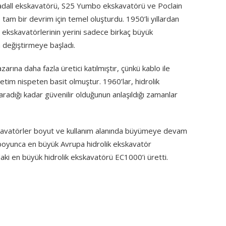
Gradall ekskavatörü, S25 Yumbo ekskavatörü ve Poclain
am bir devrim için temel oluşturdu. 1950’li yıllardan
o ekskavatörlerinin yerini sadece birkaç büyük
 değiştirmeye başladı.
arına daha fazla üretici katılmıştır, çünkü kablo ile
üretim nispeten basit olmuştur. 1960’lar, hidrolik
radığı kadar güvenilir olduğunun anlaşıldığı zamanlar
kavatörler boyut ve kullanım alanında büyümeye devam
 boyunca en büyük Avrupa hidrolik ekskavatör
adaki en büyük hidrolik ekskavatörü EC1000’i üretti.