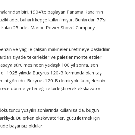
malarından biri, 1904’te başlayan Panama Kanalı’nın
ziki adet buharlı kepçe kullanılmıştır. Bunlardan 77’si
ye kalan 25 adet Marion Power Shovel Company
enzin ve yağ ile çalışan makineler üretmeye başladılar
ylardan ziyade tekerlekler ve paletler monte ettiler.
iyasaya sürülmesinden yaklaşık 100 yıl sonra, son
erdi. 1925 yılında Bucyrus 120-B formunda olan taş
imini görüldü, Bucyrus 120-B demiryolu kepçelerinin
derece dönme yeteneği ile birleştirerek ekskavatör
okuzuncu yüzyılın sonlarında kullanılsa da, bugün
rklıydı. Bu erken ekskavatörler, gücü iletmek için
çüde başarısız oldular.