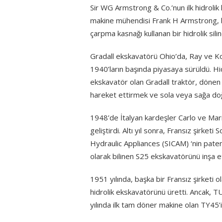
Sir WG Armstrong & Co.’nun ilk hidrolik
makine mühendisi Frank H Armstrong, ben
çarpma kasnağı kullanan bir hidrolik sili
Gradall ekskavatörü Ohio’da, Ray ve Ko
1940’ların başında piyasaya sürüldü. Hi
ekskavatör olan Gradall traktör, dönen b
hareket ettirmek ve sola veya sağa doğr
1948’de İtalyan kardeşler Carlo ve Mari
geliştirdi. Altı yıl sonra, Fransız şirket
Hydraulic Appliances (SICAM) ‘nin pate
olarak bilinen S25 ekskavatörünü inşa et
1951 yılında, başka bir Fransız şirketi o
hidrolik ekskavatörünü üretti. Ancak,
yılında ilk tam döner makine olan TY45’i 