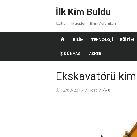
Skip
İlk Kim Buldu
to
content
İcatlar – Mucitler – Bilim Adamları
BILIM
TEKNOLOJI
EĞITIM
İŞ DÜNYASI
ASKERI
Ekskavatörü kim 
Posted
Author
12/03/2017
icat
0
on