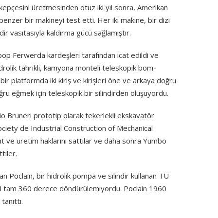
 kepçesini üretmesinden otuz iki yıl sonra, Amerikan
zer bir makineyi test etti. Her iki makine, bir dizi
ndir vasıtasıyla kaldırma gücü sağlamıştır.
op Ferwerda kardeşleri tarafından icat edildi ve
drolik tahrikli, kamyona monteli teleskopik bom-
ir platformda iki kiriş ve kirişleri öne ve arkaya doğru
u eğmek için teleskopik bir silindirden oluşuyordu.
o Bruneri prototip olarak tekerlekli ekskavatör
i Society de Industrial Construction of Mechanical
nt ve üretim haklarını sattılar ve daha sonra Yumbo
tiler.
lan Poclain, bir hidrolik pompa ve silindir kullanan TU
 TU tam 360 derece döndürülemiyordu. Poclain 1960
tanıttı.