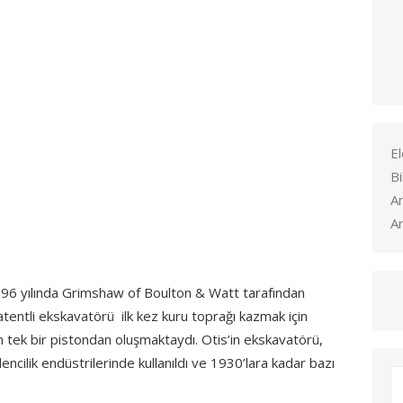
El
Bi
A
Ar
 1796 yılında Grimshaw of Boulton & Watt tarafından
tentli ekskavatörü ilk kez kuru toprağı kazmak için
 tek bir pistondan oluşmaktaydı. Otis’in ekskavatörü,
ncilik endüstrilerinde kullanıldı ve 1930’lara kadar bazı