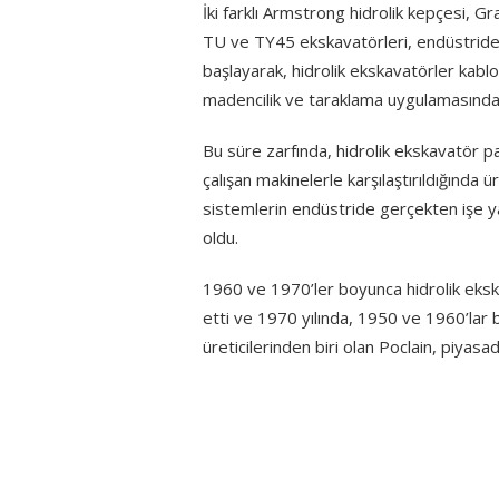
İki farklı Armstrong hidrolik kepçesi, 
TU ve TY45 ekskavatörleri, endüstride t
başlayarak, hidrolik ekskavatörler kabl
madencilik ve taraklama uygulamasında
Bu süre zarfında, hidrolik ekskavatör paz
çalışan makinelerle karşılaştırıldığında 
sistemlerin endüstride gerçekten işe ya
oldu.
1960 ve 1970’ler boyunca hidrolik eks
etti ve 1970 yılında, 1950 ve 1960’lar
üreticilerinden biri olan Poclain, piyas