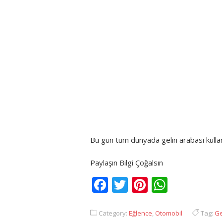
Bu gün tüm dünyada gelin arabası kulla
Paylaşın Bilgi Çoğalsın
Facebook
Twitter
Pinterest
Whats
Category:
Eğlence
,
Otomobil
Tag:
Ge