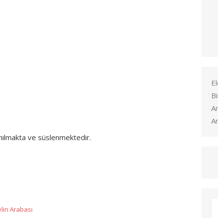
El
Bi
A
Ar
nılmakta ve süslenmektedir.
App
lin Arabası