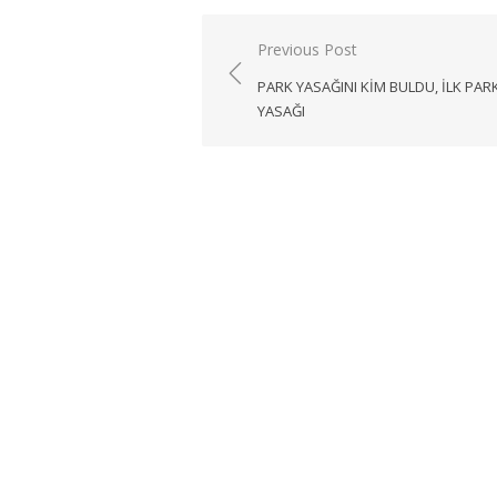
Yazı
Previous Post
gezinmesi
PARK YASAĞINI KIM BULDU, ILK PAR
YASAĞI