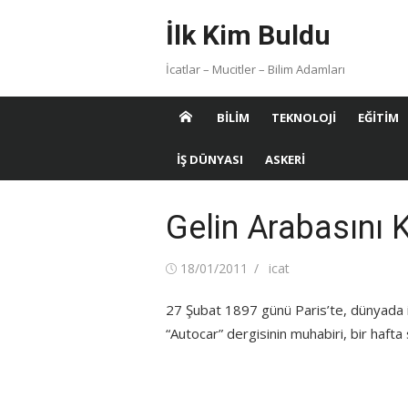
Skip
İlk Kim Buldu
to
content
İcatlar – Mucitler – Bilim Adamları
BILIM
TEKNOLOJI
EĞITIM
İŞ DÜNYASI
ASKERI
Gelin Arabasını 
Posted
Author
18/01/2011
icat
on
27 Şubat 1897 günü Paris’te, dünyada ilk
“Autocar” dergisinin muhabiri, bir hafta 