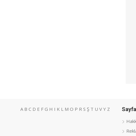
A
B
C
D
E
F
G
H
I
K
L
M
O
P
R
S
Ş
T
U
V
Y
Z
Sayfa
Hakk
Rekl