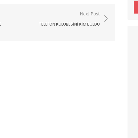
Next Post
K
TELEFON KULÜBESINI KIM BULDU