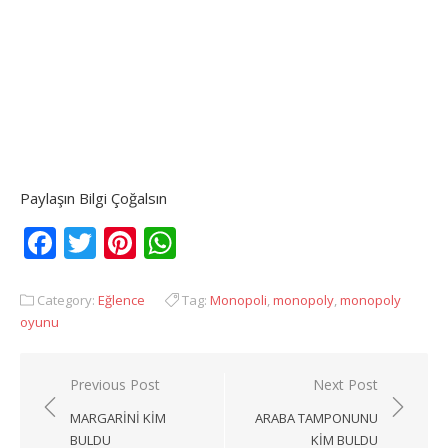
Paylaşın Bilgi Çoğalsın
Facebook
Twitter
Pinterest
WhatsApp
Category:
Eğlence
Tag:
Monopoli
,
monopoly
,
monopoly
oyunu
Yazı
Previous Post
Next Post
gezinmesi
MARGARINI KIM
ARABA TAMPONUNU
BULDU
KIM BULDU