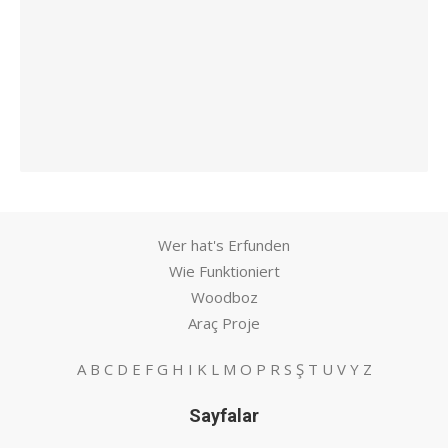
Wer hat's Erfunden
Wie Funktioniert
Woodboz
Araç Proje
A
B
C
D
E
F
G
H
I
K
L
M
O
P
R
S
Ş
T
U
V
Y
Z
Sayfalar