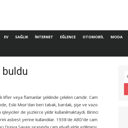
EV
SAĞLIK
İNTERNET
EĞLENCE
OTOMOBIL
MODA
 buldu
k lifler veya flamanlar şeklinde çekilen camdır. Cam
linde, Eski Mısır’dan beri tabak, bardak, şişe ve vazo
şleyiciler de yüzlerce yıldır kullanılmaktaydı. Birinci
rini asbest yerine kullandılar. 1938’de ABD’de cam
kinci Dünya Savaşı sırasında cam elyafı elde edilmesi