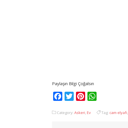
Paylaşın Bilgi Çoğalsın
Facebook
Twitter
Pinterest
Whats
Category:
Askeri
,
Ev
Tag:
cam elyafı