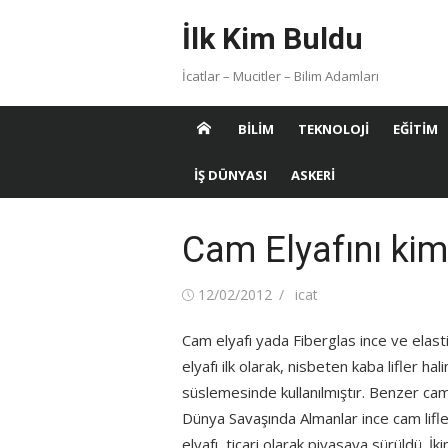
Skip
İlk Kim Buldu
to
content
İcatlar – Mucitler – Bilim Adamları
BILIM
TEKNOLOJI
EĞITIM
İŞ DÜNYASI
ASKERI
Cam Elyafını kim
Posted
Author
12/02/2012
icat
on
Cam elyafı yada Fiberglas ince ve elasti
elyafı ilk olarak, nisbeten kaba lifler ha
süslemesinde kullanılmıştır. Benzer cam i
Dünya Savaşında Almanlar ince cam lifle
elyafı, ticari olarak piyasaya sürüldü. İ