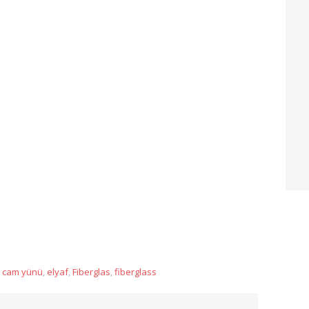
App
,
cam yünü
,
elyaf
,
Fiberglas
,
fiberglass