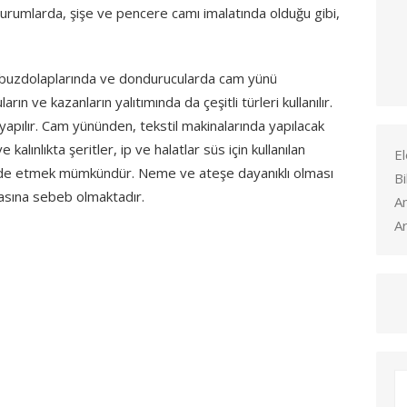
 durumlarda, şişe ve pencere camı imalatında olduğu gibi,
rda, buzdolaplarında ve dondurucularda cam yünü
n ve kazanların yalıtımında da çeşitli türleri kullanılır.
yapılır. Cam yününden, tekstil makinalarında yapılacak
ve kalınlıkta şeritler, ip ve halatlar süs için kullanılan
El
de etmek mümkündür. Neme ve ateşe dayanıklı olması
Bi
masına sebeb olmaktadır.
A
Ar