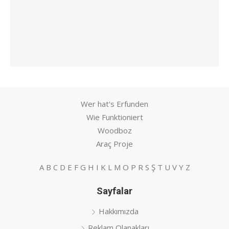
Wer hat's Erfunden
Wie Funktioniert
Woodboz
Araç Proje
A
B
C
D
E
F
G
H
I
K
L
M
O
P
R
S
Ş
T
U
V
Y
Z
Sayfalar
Hakkımızda
Reklam Olanakları