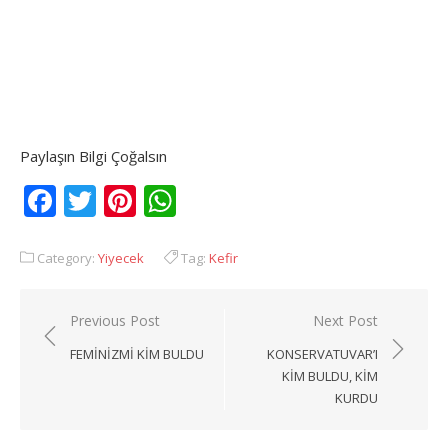
Paylaşın Bilgi Çoğalsın
Facebook
Twitter
Pinterest
WhatsApp
Category:
Yiyecek
Tag:
Kefir
Yazı
Previous Post
Next Post
gezinmesi
FEMINIZMI KIM BULDU
KONSERVATUVAR’I
KIM BULDU, KIM
KURDU