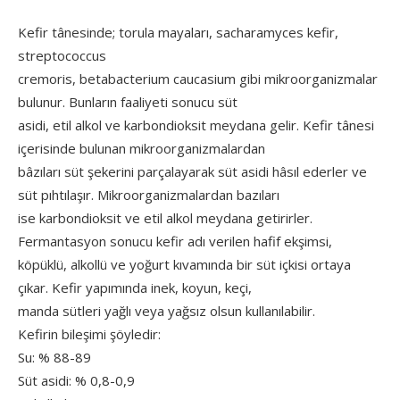
Kefir tânesinde; torula mayaları, sacharamyces kefir,
streptococcus
cremoris, betabacterium caucasium gibi mikroorganizmalar
bulunur. Bunların faaliyeti sonucu süt
asidi, etil alkol ve karbondioksit meydana gelir. Kefir tânesi
içerisinde bulunan mikroorganizmalardan
bâzıları süt şekerini parçalayarak süt asidi hâsıl ederler ve
süt pıhtılaşır. Mikroorganizmalardan bazıları
ise karbondioksit ve etil alkol meydana getirirler.
Fermantasyon sonucu kefir adı verilen hafif ekşimsi,
köpüklü, alkollü ve yoğurt kıvamında bir süt içkisi ortaya
çıkar. Kefir yapımında inek, koyun, keçi,
manda sütleri yağlı veya yağsız olsun kullanılabilir.
Kefirin bileşimi şöyledir:
Su: % 88-89
Süt asidi: % 0,8-0,9