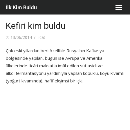
Skip
İlk Kim Buldu
to
content
Kefiri kim buldu
Posted
Author
13/06/2014
icat
on
Çok eski yıllardan beri özellikle Rusya’nın Kafkasya
bölgesinde yapılan, bugün ise Avrupa ve Amerika
ülkelerinde ticârî maksatla îmâl edilen süt asidi ve
alkol fermantasyonu yardımıyla yapılan köpüklü, koyu kıvamlı
(yoğurt kıvamında), hafif ekşimsi bir içki.