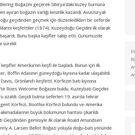
e Bering Boğazını geçerek Sibirya’daki kuzey burnuna
den ayıran boğazın varlığı kesinlik kazandı. Avusturyalı
oğu geçidinden geçmek için düzenledikleri bir seferde
larını keşfettiler (1874). Kuzeydoğu Geçidini ilk olarak
aşardı. Bunu başka kaşifler takip etti. Günümüzde
 sürekli
El
Bi
eşifler Amerika’nın keşfi ile başladı. Bunun için ilk
A
her, Boffin Adasının güneydoğu kıyısına kadar ulaşabildi.
Ar
vis, Grönland’ı keşfetti. Körfezin batı kıyısına
e Roes Welcome Boğazını buldu. Kuzeybatı Geçidini
ru azaldı. Geçidi bulma seferleri 19. asırda tekrar
Regent Körfezi, Boothia Körfezi bulundu ve Amerika
Takımadalarının büyük bölümünün haritası çıkarıldı.
ı Geçidinden gemisiyle ilk olarak Roald Amundsen
riy A. Larsen Bellot Boğazı yoluyla doğu-batı yönünde