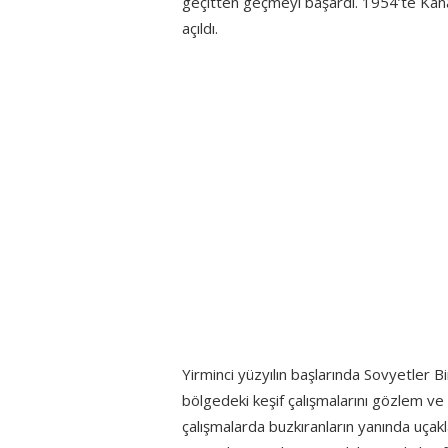
geçitten geçmeyi başardı. 1954’te Kanad
açıldı.
Yirminci yüzyılın başlarında Sovyetler Bi
bölgedeki keşif çalışmalarını gözlem ve ra
çalışmalarda buzkıranların yanında uçak