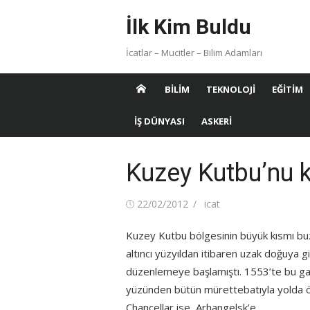
Skip
İlk Kim Buldu
to
content
İcatlar – Mucitler – Bilim Adamları
BILIM
TEKNOLOJI
EĞITIM
İŞ DÜNYASI
ASKERI
Kuzey Kutbu’nu k
Posted
Author
22/02/2012
icat
on
Kuzey Kutbu bölgesinin büyük kısmı buz
altıncı yüzyıldan itibaren uzak doğuya gi
düzenlemeye başlamıştı. 1553’te bu gaye 
yüzünden bütün mürettebatıyla yolda öl
Chancellar ise, Arhangelsk’e