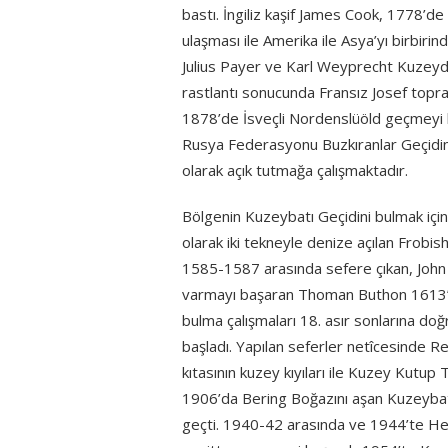
bastı. İngiliz kaşif James Cook, 1778’d
ulaşması ile Amerika ile Asya’yı birbirin
Julius Payer ve Karl Weyprecht Kuzeyd
rastlantı sonucunda Fransız Josef toprak
1878’de İsveçli Nordenslüöld geçmeyi b
Rusya Federasyonu Buzkıranlar Geçidini
olarak açık tutmağa çalışmaktadır.
Bölgenin Kuzeybatı Geçidini bulmak için k
olarak iki tekneyle denize açılan Frobis
1585-1587 arasında sefere çıkan, John Da
varmayı başaran Thoman Buthon 1613’t
bulma çalışmaları 18. asır sonlarına doğ
başladı. Yapılan seferler netîcesinde 
kıtasının kuzey kıyıları ile Kuzey Kutup 
1906’da Bering Boğazını aşan Kuzeybat
geçti. 1940-42 arasında ve 1944’te Hen