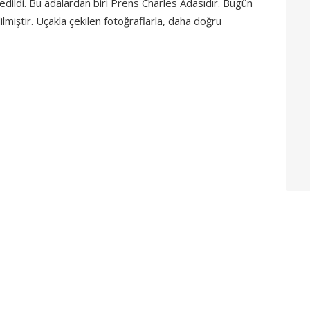
dildi. Bu adalardan biri Prens Charles Adasıdır. Bugün
iştir. Uçakla çekilen fotoğraflarla, daha doğru
App