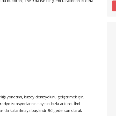
a buzkıranı, 1969’da ise bir gemi tarafından iki defa
rliği yönetimi, kuzey denizyolunu geliştirmek için,
dyo istasyonlarının sayısını hızla arttırdı. İlmî
lar da kullanılmaya başlandı. Bölgede son olarak