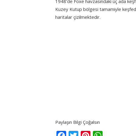
1948’de Foxe havzasındaki üç ada keşfe
Kuzey Kutup bölgesi tamamiyle keşfedilm
haritalar çizilmektedir.
Paylaşın Bilgi Çoğalsın
Facebook
Twitter
Pinterest
Whats