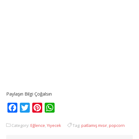
Paylaşın Bilgi Çoğalsın
Facebook
Twitter
Pinterest
WhatsApp
Category:
Eğlence
,
Yiyecek
Tag:
patlamış mısır
,
popcorn