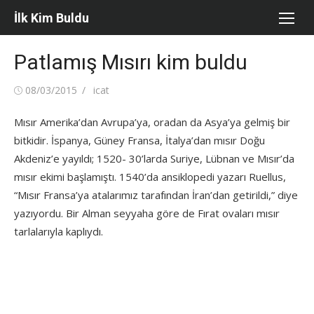
Skip
İlk Kim Buldu
to
content
Patlamış Mısırı kim buldu
Posted
Author
08/03/2015
icat
on
Mısır Amerika’dan Avrupa’ya, oradan da Asya’ya gelmiş bir
bitkidir. İspanya, Güney Fransa, İtalya’dan mısır Doğu
Akdeniz’e yayıldı; 1520- 30’larda Suriye, Lübnan ve Mısır’da
mısır ekimi başlamıştı. 1540’da ansiklopedi yazarı Ruellus,
“Mısır Fransa’ya atalarımız tarafından İran’dan getirildi,” diye
yazıyordu. Bir Alman seyyaha göre de Fırat ovaları mısır
tarlalarıyla kaplıydı.