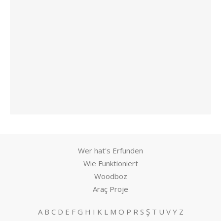
Wer hat's Erfunden
Wie Funktioniert
Woodboz
Araç Proje
A
B
C
D
E
F
G
H
I
K
L
M
O
P
R
S
Ş
T
U
V
Y
Z