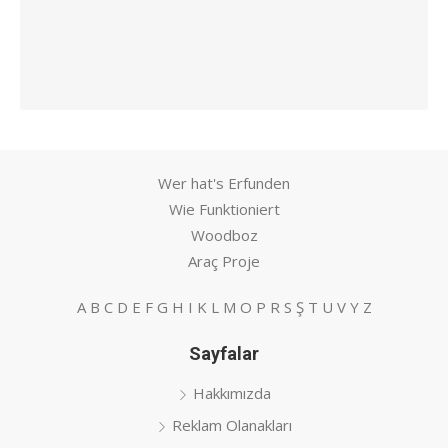
Wer hat's Erfunden
Wie Funktioniert
Woodboz
Araç Proje
A
B
C
D
E
F
G
H
I
K
L
M
O
P
R
S
Ş
T
U
V
Y
Z
Sayfalar
Hakkımızda
Reklam Olanakları