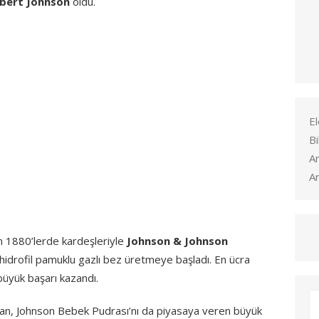
bert Johnson
oldu.
El
Bi
A
Ar
on 1880’lerde kardeşleriyle
Johnson & Johnson
 hidrofil pamuklu gazlı bez üretmeye başladı. En ücra
 büyük başarı kazandı.
atan, Johnson Bebek Pudrası’nı da piyasaya veren büyük