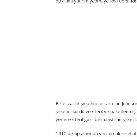
bu alana yatırım yapmaya ikna eden
Ro
Bir eczacılık şirketine ortak olan Johns
şirketini kurdu ve steril ve paketlenmiş
yerlere steril gazlı bez ulaştıran şirket
1912’de tıp alanında yeni ürünlere el 