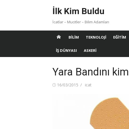
Skip
İlk Kim Buldu
to
content
İcatlar – Mucitler – Bilim Adamları
BILIM
TEKNOLOJI
EĞITIM
İŞ DÜNYASI
ASKERI
Yara Bandını kim
Posted
Author
16/03/2015
icat
on