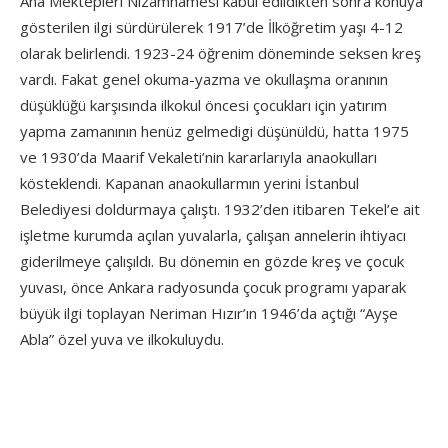
Ana Mektepleri Nizamnamesi kabul edildikten sonra konuya
gösterilen ilgi sürdürülerek 1917’de İlköğretim yaşı 4-12
olarak belirlendi. 1923-24 öğrenim döneminde seksen kreş
vardı. Fakat genel okuma-yazma ve okullaşma oranının
düşüklüğü karşısında ilkokul öncesi çocukları için yatırım
yapma zamanının henüz gelmedigi düşünüldü, hatta 1975
ve 1930’da Maarif Vekaleti’nin kararlarıyla anaokulları
kösteklendi. Kapanan anaokullarmın yerini İstanbul
Belediyesi doldurmaya çalıştı. 1932’den itibaren Tekel’e ait
işletme kurumda açılan yuvalarla, çalışan annelerin ihtiyacı
giderilmeye çalışıldı. Bu dönemin en gözde kreş ve çocuk
yuvası, önce Ankara radyosunda çocuk programı yaparak
büyük ilgi toplayan Neriman Hızır’ın 1946’da açtığı “Ayşe
Abla” özel yuva ve ilkokuluydu.