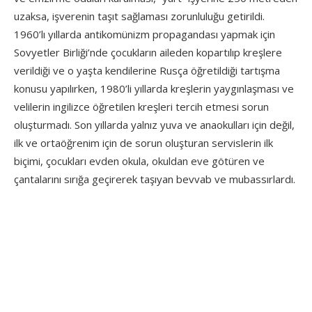
uzaksa, işverenin taşıt sağlaması zorunluluğu getirildi.
1960’lı yıllarda antikomünizm propagandası yapmak için
Sovyetler Birliği’nde çocukların aileden kopartılıp kreşlere
verildiği ve o yaşta kendilerine Rusça öğretildiği tartışma
konusu yapılırken, 1980’li yıllarda kreşlerin yaygınlaşması ve
velilerin ingilizce öğretilen kreşleri tercih etmesi sorun
oluşturmadı. Son yıllarda yalnız yuva ve anaokulları için değil,
ilk ve ortaöğrenim için de sorun oluşturan servislerin ilk
biçimi, çocukları evden okula, okuldan eve götüren ve
çantalarını sırığa geçirerek taşıyan bevvab ve mubassırlardı.