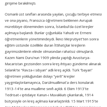
girişime bırakılmıştı.
Osmanlı üst sınıfları arasında yayılan, çocuğu terbiye etmesi
ve ona piyano, Fransızca öğretmeni beklenen Avrupalı
mürebbiye döneminden sonra, İstanbul’da özel kreşler
açılmaya başlandı. Bunlar çoğunlukla Yahudi ve Ermeni
öğretmenlerin yönetimindeydi. İkinci Meşrutiyet’ten sonra
eğitim üstünde özellikle duran İttihatçılar kreşlerin
gayrimüslimlerin elinde olmasından rahatsız olmuşlardı.
Kazım Nami Duru’nun 1909 yılında yaptığı Avusturya-
Macaristan gezisinden sonra kreş ihtiyacı gündeme alınarak
Selanik’te “Ravza-i sıbyan” adlı kreş açıldı. Türk “bayan”
öğretmen yokluğundan dolayı “yerli” kreşler
yaygmlaştırılamayınca, Darülmuallimat’a ders konularak
1913-14’te ana muallime sınıfı açıldı. 6 Ekim 1913’te
Tedrisat-ı iptidaiye Kanun-ı Muvakkatı çıkarılarak, 1914
bütçesiyle on kreş açılması kararlaştırıldı. 15 Mart 1915’te