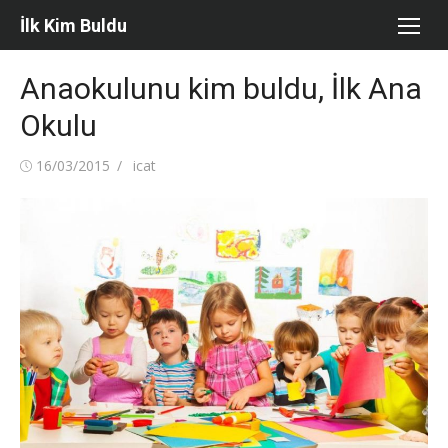
Skip
İlk Kim Buldu
to
content
Anaokulunu kim buldu, İlk Ana
Okulu
Posted
Author
16/03/2015
icat
on