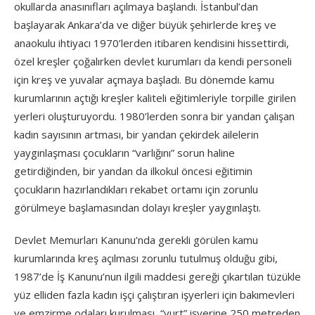
okullarda anasınıfları açılmaya başlandı. İstanbul’dan
başlayarak Ankara’da ve diğer büyük şehirlerde kreş ve
anaokulu ihtiyacı 1970’lerden itibaren kendisini hissettirdi,
özel kreşler çoğalırken devlet kurumları da kendi personeli
için kreş ve yuvalar açmaya başladı. Bu dönemde kamu
kurumlarının açtığı kreşler kaliteli eğitimleriyle torpille girilen
yerleri oluşturuyordu. 1980’lerden sonra bir yandan çalışan
kadın sayısının artması, bir yandan çekirdek ailelerin
yaygınlaşması çocukların “varlığını” sorun haline
getirdiğinden, bir yandan da ilkokul öncesi eğitimin
çocukların hazırlandıkları rekabet ortamı için zorunlu
görülmeye başlamasından dolayı kreşler yaygınlaştı.
Devlet Memurları Kanunu’nda gerekli görülen kamu
kurumlarında kreş açılması zorunlu tutulmuş olduğu gibi,
1987’de İş Kanunu’nun ilgili maddesi gereği çıkartılan tüzükle
yüz elliden fazla kadın işçi çalıştıran işyerleri için bakımevleri
ve emzirme odaları kurulması, “yurt” işyerine 250 metreden