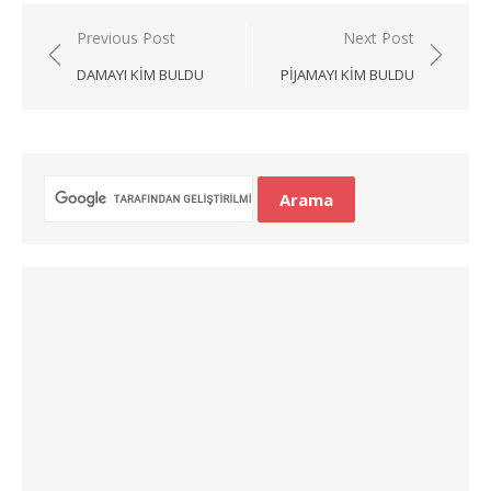
Yazı
Previous Post
Next Post
gezinmesi
DAMAYI KIM BULDU
PIJAMAYI KIM BULDU