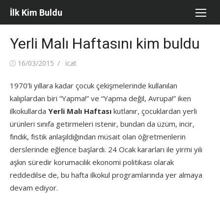
Skip
İlk Kim Buldu
to
content
Yerli Malı Haftasını kim buldu
Posted
Author
16/03/2015
icat
on
1970’li yıllara kadar çocuk çekişmelerinde kullanılan
kalıplardan biri “Yapma!” ve “Yapma değil, Avrupa!” iken
ilkokullarda
Yerli Malı Haftası
kutlanır, çocuklardan yerli
ürünleri sınıfa getirmeleri istenir, bundan da üzüm, incir,
fındık, fıstık anlaşıldığından müsait olan öğretmenlerin
derslerinde eğlence başlardı. 24 Ocak kararları ile yirmi yılı
aşkın süredir korumacılık ekonomi politikası olarak
reddedilse de, bu hafta ilkokul programlarında yer almaya
devam ediyor.