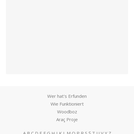
Wer hat's Erfunden
Wie Funktioniert
Woodboz
Araç Proje
A
B
C
D
E
F
G
H
I
K
L
M
O
P
R
S
Ş
T
U
V
Y
Z