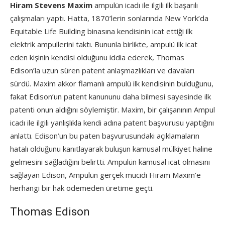
Hiram
Stevens
Maxim
ampulün icadı ile ilgili ilk başarılı
çalışmaları yaptı. Hatta, 1870’lerin sonlarında New York’da
Equitable Life Building binasına kendisinin icat ettiği ilk
elektrik ampullerini taktı. Bununla birlikte, ampulü ilk icat
eden kişinin kendisi olduğunu iddia ederek, Thomas
Edison’la uzun süren patent anlaşmazlıkları ve davaları
sürdü. Maxim akkor flamanlı ampulü ilk kendisinin bulduğunu,
fakat Edison’un patent kanununu daha bilmesi sayesinde ilk
patenti onun aldığını söylemiştir. Maxim, bir çalışanının Ampul
icadı ile ilgili yanlışlıkla kendi adına patent başvurusu yaptığını
anlattı. Edison’un bu paten başvurusundaki açıklamaların
hatalı olduğunu kanıtlayarak buluşun kamusal mülkiyet haline
gelmesini sağladığını belirtti. Ampulün kamusal icat olmasını
sağlayan Edison, Ampulün gerçek mucidi Hiram Maxim’e
herhangi bir hak ödemeden üretime geçti.
Thomas Edison