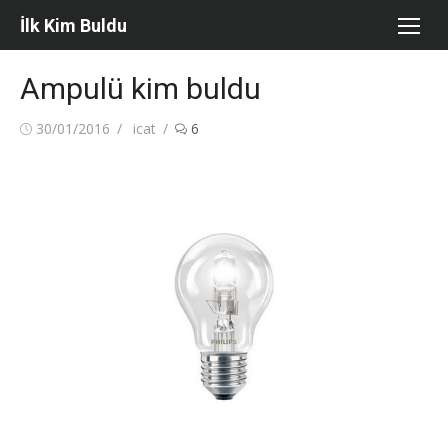
Skip
İlk Kim Buldu
to
content
Ampulü kim buldu
Posted
Author
30/01/2016
icat
6
on