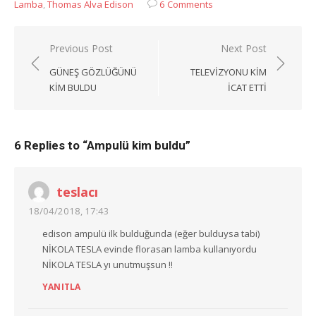
Lamba
,
Thomas Alva Edison
6 Comments
Yazı
Previous Post
Next Post
gezinmesi
GÜNEŞ GÖZLÜĞÜNÜ
TELEVIZYONU KIM
KIM BULDU
ICAT ETTI
6 Replies to “
Ampulü kim buldu
”
teslacı
18/04/2018, 17:43
edison ampulü ilk bulduğunda (eğer bulduysa tabi)
NİKOLA TESLA evinde florasan lamba kullanıyordu
NİKOLA TESLA yı unutmuşsun !!
YANITLA