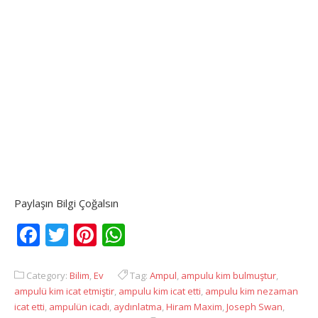
Paylaşın Bilgi Çoğalsın
Facebook
Twitter
Pinterest
WhatsApp
Category:
Bilim
,
Ev
Tag:
Ampul
,
ampulu kim bulmuştur
,
ampulü kim icat etmiştir
,
ampulu kim icat etti
,
ampulu kim nezaman
icat etti
,
ampulün icadı
,
aydınlatma
,
Hiram Maxim
,
Joseph Swan
,