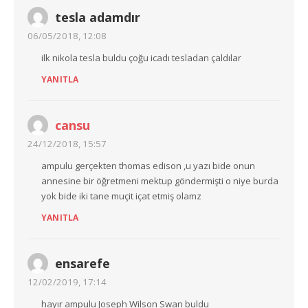
tesla adamdır
06/05/2018, 12:08
ilk nikola tesla buldu çoğu icadı tesladan çaldılar
YANITLA
cansu
24/12/2018, 15:57
ampulu gerçekten thomas edison ,u yazı bide onun
annesine bir öğretmeni mektup göndermişti o niye burda
yok bide iki tane muçit içat etmiş olamz
YANITLA
ensarefe
12/02/2019, 17:14
hayır ampulu Joseph Wilson Swan buldu