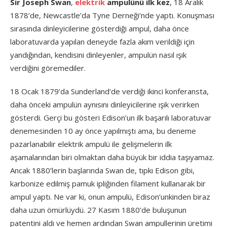
Sir Joseph Swan
,
elektrik
ampulünü ilk kez
, 18 Aralık
1878’de, Newcastle’da Tyne Derneği’nde yaptı. Konuşması
sırasında dinleyicilerine gösterdiği ampul, daha önce
laboratuvarda yapılan deneyde fazla akım verildiği için
yandığından, kendisini dinleyenler, ampulün nasıl ışık
verdiğini göremediler.
18 Ocak 1879’da Sunderland’de verdiği ikinci konferansta,
daha önceki ampulün aynısını dinleyicilerine ışık verirken
gösterdi. Gerçi bu gösteri Edison’un ilk başarılı laboratuvar
denemesinden 10 ay önce yapılmıştı ama, bu deneme
pazarlanabilir elektrik ampulü ile gelişmelerin ilk
aşamalarından biri olmaktan daha büyük bir iddia taşıyamaz.
Ancak 1880’lerin başlarında Swan de, tıpkı Edison gibi,
karbonize edilmiş pamuk ipliğinden filament kullanarak bir
ampul yaptı. Ne var ki, onun ampulü, Edison’unkinden biraz
daha uzun ömürlüydü. 27 Kasım 1880’de buluşunun
patentini aldı ve hemen ardından Swan ampullerinin üretimi