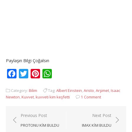
Paylaşın Bilgi Çoğalsın
Facebook
Twitter
Pinterest
WhatsApp
Category:
Bilim
Tag:
Albert Einstein
,
Aristo
,
Arşimet
,
Isaac
Newton
,
Kuvvet
,
kuvveti kim keşfetti
1 Comment
Yazı
Previous Post
Next Post
gezinmesi
PROTONU KIM BULDU
IMAX KIM BULDU