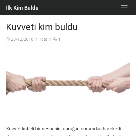
Skip
İlk Kim Buldu
to
content
Kuvveti kim buldu
Posted
Author
23/12/2016
icat
1
on
Kuvvet kütleli bir nesnenin, durağan durumdan hareketli