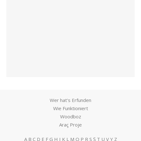
Wer hat's Erfunden
Wie Funktioniert
Woodboz
Araç Proje
A
B
C
D
E
F
G
H
I
K
L
M
O
P
R
S
Ş
T
U
V
Y
Z