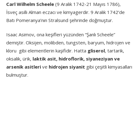
Carl Wilhelm Scheele
(9 Aralık 1742-21 Mayıs 1786),
İsveç asıllı Alman eczacı ve kimyagerdir. 9 Aralık 1742’de
Batı Pomeranya’nın Stralsund şehrinde doğmuştur.
Isaac Asimov, ona keşifleri yüzünden “Şanlı Scheele”
demiştir. Oksijen, molibden, tungsten, baryum, hidrojen ve
kloru
gibi elementlerin kaşifidir. Hatta
gliserol
, tartarik,
oksalik, ürik,
laktik asit, hidroflorik, siyaneziyan ve
arsenik asitleri
ve
hidrojen siyanit
gibi çeşitli kimyasalları
bulmuştur.