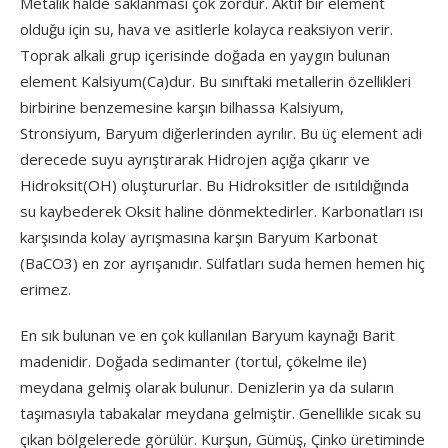
Metalik halde saklanması çok zordur. Aktif bir element
olduğu için su, hava ve asitlerle kolayca reaksiyon verir.
Toprak alkali grup içerisinde doğada en yaygın bulunan
element Kalsiyum(Ca)dur. Bu sınıftaki metallerin özellikleri
birbirine benzemesine karşın bilhassa Kalsiyum,
Stronsiyum, Baryum diğerlerinden ayrılır. Bu üç element adi
derecede suyu ayrıştırarak Hidrojen açığa çıkarır ve
Hidroksit(OH) oluştururlar. Bu Hidroksitler de ısıtıldığında
su kaybederek Oksit haline dönmektedirler. Karbonatları ısı
karşısında kolay ayrışmasına karşın Baryum Karbonat
(BaCO
3
) en zor ayrışanıdır. Sülfatları suda hemen hemen hiç
erimez.
En sık bulunan ve en çok kullanılan Baryum kaynağı Barit
madenidir. Doğada sedimanter (tortul, çökelme ile)
meydana gelmiş olarak bulunur. Denizlerin ya da suların
taşımasıyla tabakalar meydana gelmiştir. Genellikle sıcak su
çıkan bölgelerede görülür. Kurşun, Gümüş, Çinko üretiminde