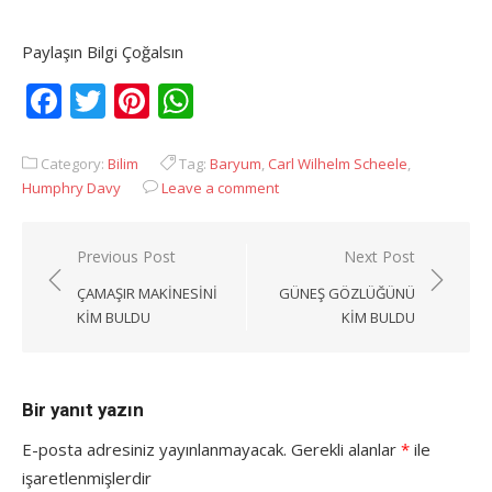
Paylaşın Bilgi Çoğalsın
Facebook
Twitter
Pinterest
WhatsApp
Category:
Bilim
Tag:
Baryum
,
Carl Wilhelm Scheele
,
Humphry Davy
Leave a comment
Yazı
Previous Post
Next Post
gezinmesi
ÇAMAŞIR MAKINESINI
GÜNEŞ GÖZLÜĞÜNÜ
KIM BULDU
KIM BULDU
Bir yanıt yazın
E-posta adresiniz yayınlanmayacak.
Gerekli alanlar
*
ile
işaretlenmişlerdir