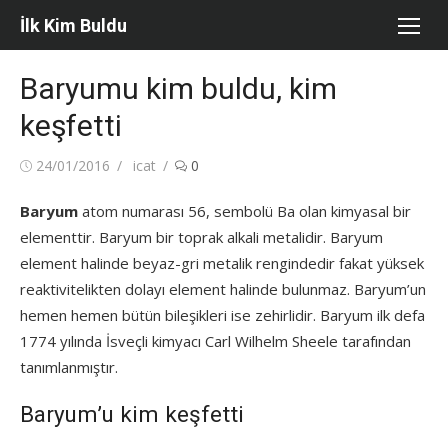
Skip
İlk Kim Buldu
to
content
Baryumu kim buldu, kim
keşfetti
Posted
Author
24/01/2016
icat
0
on
Baryum
atom numarası 56, sembolü Ba olan kimyasal bir
elementtir. Baryum bir toprak alkali metalidir. Baryum
element halinde beyaz-gri metalik rengindedir fakat yüksek
reaktivitelikten dolayı element halinde bulunmaz. Baryum’un
hemen hemen bütün bileşikleri ise zehirlidir. Baryum ilk defa
1774 yılında İsveçli kimyacı Carl Wilhelm Sheele tarafından
tanımlanmıştır.
Baryum’u kim keşfetti