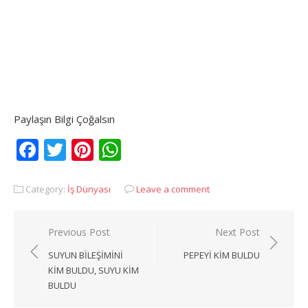
Paylaşın Bilgi Çoğalsın
Facebook
Twitter
Pinterest
WhatsApp
Category:
İş Dünyası
Leave a comment
Yazı
Previous Post
Next Post
gezinmesi
SUYUN BILEŞIMINI
PEPEYI KIM BULDU
KIM BULDU, SUYU KIM
BULDU