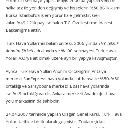
Yolları’nın sermaye yapısı, Mayıs 2006’da yapılan yeni bir
halka arz ile yeniden değişmiş ve hisselerin %50,88’lik kısmı
Borsa İstanbul’da işlem görür hale gelmiştir. Geri
kalan %49,12’lik pay ise halen T.C. Özelleştirme İdaresi
Başkanlığı’na aittir.
Türk Hava Yolları’nın bakım ünitesi, 2006 yılında
THY Teknik
Anonim Şirketi
adı altında ve %100 sermayesi Türk Hava
Yolları A.O.’ya ait olmak üzere ayrı bir yapıya kavuşmuştur.
Ayrıca Türk Hava Yolları Anonim Ortaklığı’nın Antalya
merkezli SunExpress hava yolunda Lufthansa ile %50-%50
ortaklığı ve Saraybosna merkezli B&H hava yollarında
ise %49 ortaklığı vardır. Ankara merkezli AnadoluJet hava
yolu markasının da sahibidir.
24.04.2007 tarihinde yapılan Olağan Genel Kurul, Türk Hava
Yolları tarihine bir ilk olarak geçmiştir. Toplam şirket