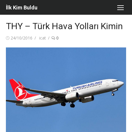
Skip
İlk Kim Buldu
to
content
THY – Türk Hava Yolları Kimin
Posted
Author
24/10/2016
icat
0
on