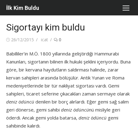
Skip
İlk Kim Buldu
to
content
Sigortayı kim buldu
Posted
Author
26/12/2015
icat
0
on
Babilliler’in M.Ö. 1800 yıllarında geliştirdiği Hammurabi
Kanunları, sigortanın bilinen ilk hukuki şeklini içeriyordu. Buna
göre, bir kervana haydutların saldırması halinde, zarar
kervan sahipleri arasında bölüşülür. Antik Yunan ve Roma
medeniyetlerinde bir tür nakliyat sigortası vardı. Gemi
sahipleri, ticaret seferine çıkacakları zaman sermaye olarak
deniz ödüncü
denilen bir borç alırlardı. Eğer gemi sağ salim
geri dönerse, gemi sahibi
deniz ödüncü
nü misliyle geri
öderdi. Ancak gemi yolda batarsa,
deniz ödüncü
gemi
sahibinde kalırdı.