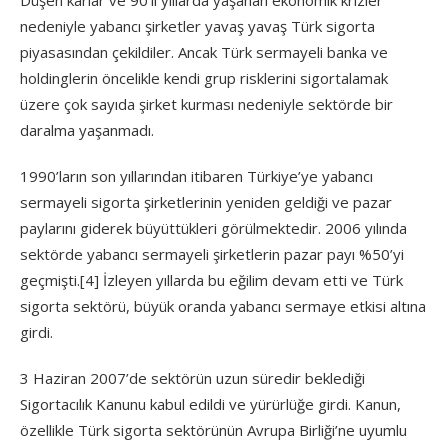
Düşen kârlar ve 90’lı yıllarda yaşanan ekonomik krizler
nedeniyle yabancı şirketler yavaş yavaş Türk sigorta
piyasasından çekildiler. Ancak Türk sermayeli banka ve
holdinglerin öncelikle kendi grup risklerini sigortalamak
üzere çok sayıda şirket kurması nedeniyle sektörde bir
daralma yaşanmadı.
1990’ların son yıllarından itibaren Türkiye’ye yabancı
sermayeli sigorta şirketlerinin yeniden geldiği ve pazar
paylarını giderek büyüttükleri görülmektedir. 2006 yılında
sektörde yabancı sermayeli şirketlerin pazar payı %50’yi
geçmişti.
[4]
İzleyen yıllarda bu eğilim devam etti ve Türk
sigorta sektörü, büyük oranda yabancı sermaye etkisi altına
girdi.
3 Haziran 2007’de sektörün uzun süredir beklediği
Sigortacılık Kanunu kabul edildi ve yürürlüğe girdi. Kanun,
özellikle Türk sigorta sektörünün Avrupa Birliği’ne uyumlu