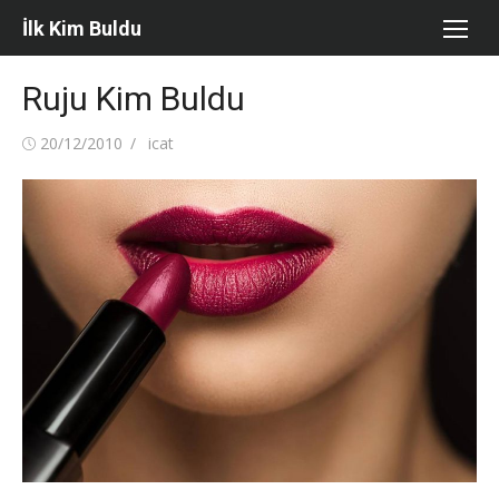
Skip
İlk Kim Buldu
to
content
Ruju Kim Buldu
Posted
Author
20/12/2010
icat
on