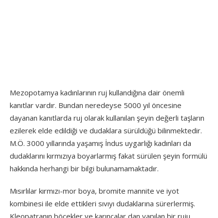
Mezopotamya kadınlarının ruj kullandığına dair önemli
kanıtlar vardır. Bundan neredeyse 5000 yıl öncesine
dayanan kanıtlarda ruj olarak kullanılan şeyin değerli taşların
ezilerek elde edildiği ve dudaklara sürüldüğü bilinmektedir.
M.Ö. 3000 yıllarında yaşamış İndus uygarlığı kadınları da
dudaklarını kırmızıya boyarlarmış fakat sürülen şeyin formülü
hakkında herhangi bir bilgi bulunamamaktadır.
Mısırlılar kırmızı-mor boya, bromite mannite ve iyot
kombinesi ile elde ettikleri sıvıyı dudaklarına sürerlermiş.
Kleopatranın böcekler ve karıncalar dan yapılan bir ruju