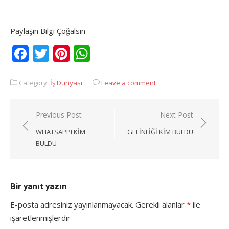
Paylaşın Bilgi Çoğalsın
Facebook
Twitter
Pinterest
WhatsApp
Category:
İş Dünyası
Leave a comment
Yazı
Previous Post
Next Post
gezinmesi
WHATSAPPI KIM
GELINLIĞI KIM BULDU
BULDU
Bir yanıt yazın
E-posta adresiniz yayınlanmayacak.
Gerekli alanlar
*
ile
işaretlenmişlerdir