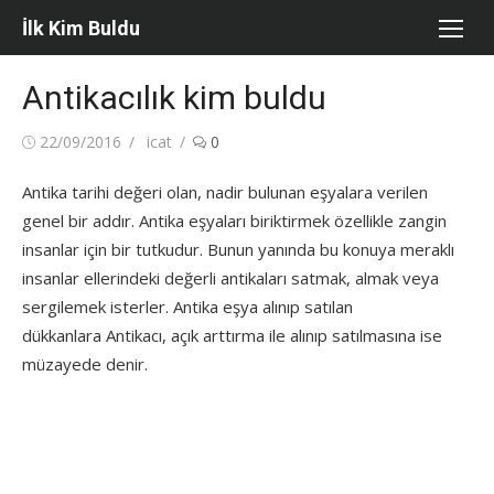
Skip
İlk Kim Buldu
to
content
Antikacılık kim buldu
Posted
Author
22/09/2016
icat
0
on
Antika tarihi değeri olan, nadir bulunan eşyalara verilen
genel bir addır. Antika eşyaları biriktirmek özellikle zangin
insanlar için bir tutkudur. Bunun yanında bu konuya meraklı
insanlar ellerindeki değerli antikaları satmak, almak veya
sergilemek isterler. Antika eşya alınıp satılan
dükkanlara Antikacı, açık arttırma ile alınıp satılmasına ise
müzayede denir.