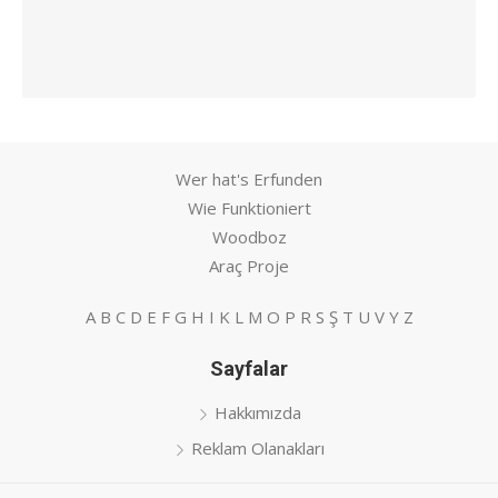
Wer hat's Erfunden
Wie Funktioniert
Woodboz
Araç Proje
A
B
C
D
E
F
G
H
I
K
L
M
O
P
R
S
Ş
T
U
V
Y
Z
Sayfalar
Hakkımızda
Reklam Olanakları