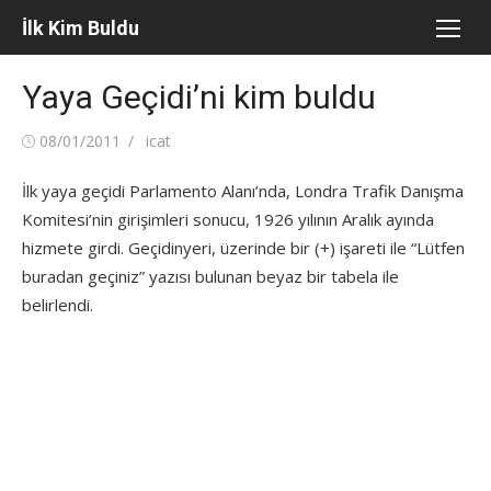
Skip
İlk Kim Buldu
to
content
Yaya Geçidi’ni kim buldu
Posted
Author
08/01/2011
icat
on
İlk yaya geçidi Parlamento Alanı’nda, Londra Trafik Danışma
Komitesi’nin girişimleri sonucu, 1926 yılının Aralık ayında
hizmete girdi. Geçidinyeri, üzerinde bir (+) işareti ile “Lütfen
buradan geçiniz” yazısı bulunan beyaz bir tabela ile
belirlendi.