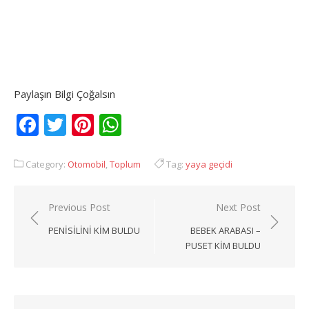
Paylaşın Bilgi Çoğalsın
Facebook
Twitter
Pinterest
WhatsApp
Category:
Otomobil
,
Toplum
Tag:
yaya geçidi
Yazı
Previous Post
Next Post
gezinmesi
PENISILINI KIM BULDU
BEBEK ARABASI –
PUSET KIM BULDU