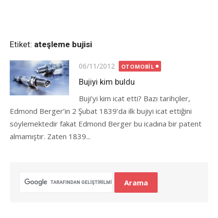
Etiket:
ateşleme bujisi
Posted
06/11/2012
OTOMOBIL
on
Bujiyi kim buldu
Buji’yi kim icat etti? Bazı tarihçiler,
Edmond Berger’in 2 Şubat 1839’da ilk bujiyi icat ettiğini
söylemektedir fakat Edmond Berger bu icadına bir patent
almamıştır. Zaten 1839...