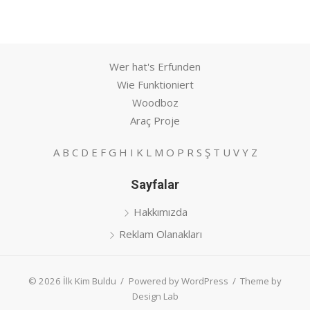
Wer hat's Erfunden
Wie Funktioniert
Woodboz
Araç Proje
A
B
C
D
E
F
G
H
I
K
L
M
O
P
R
S
Ş
T
U
V
Y
Z
Sayfalar
Hakkımızda
Reklam Olanakları
© 2026 İlk Kim Buldu
/
Powered by WordPress
/
Theme by
Design Lab