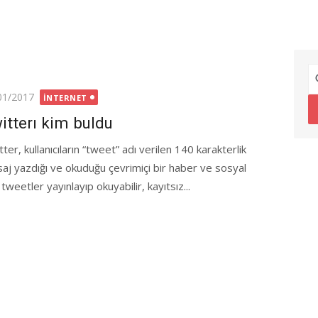
ted
01/2017
İNTERNET
itterı kim buldu
ter, kullanıcıların “tweet” adı verilen 140 karakterlik
aj yazdığı ve okuduğu çevrimiçi bir haber ve sosyal
, tweetler yayınlayıp okuyabilir, kayıtsız...