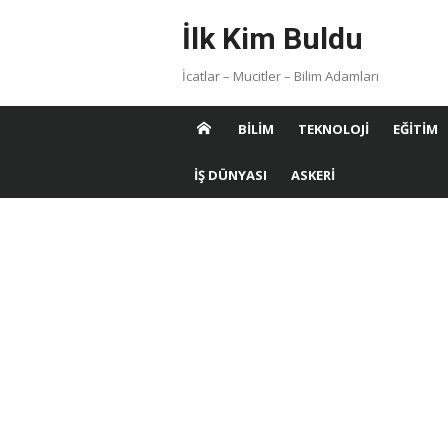
Skip
İlk Kim Buldu
to
content
İcatlar – Mucitler – Bilim Adamları
BILIM
TEKNOLOJI
EĞITIM
İŞ DÜNYASI
ASKERI