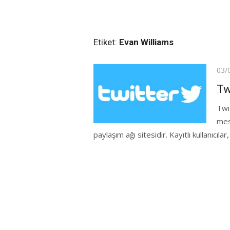
Etiket:
Evan Williams
Pos
03/
on
Tw
Twit
mes
paylaşım ağı sitesidir. Kayıtlı kullanıcılar