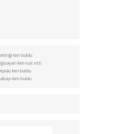
ektriği kim buldu
lgisayarı kim icat etti
mpulü kim buldu
abayı kim buldu