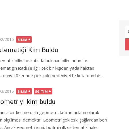
ted
02/2016
BILIM
tematiği Kim Buldu
ematik bilimine katkıda bulunan bilim adamları
matiğin icadı ile ilgili tek bir kişiden yada halktan
dünya üzerinde pek çok medeniyette kullanılan bir...
ted
03/2015
BILIM
EĞITIM
ometriyi kim buldu
anca bir kelime olan geometri, kelime anlamı olarak
in ölçülmesi demektir. Geometri çok eski çağlardan beri
ı. Ancak geometri ismi, bu ilmin ilk sistematik hale...