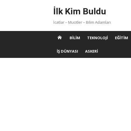
Skip
İlk Kim Buldu
to
content
İcatlar – Mucitler – Bilim Adamları
BILIM
TEKNOLOJI
EĞITIM
İŞ DÜNYASI
ASKERI