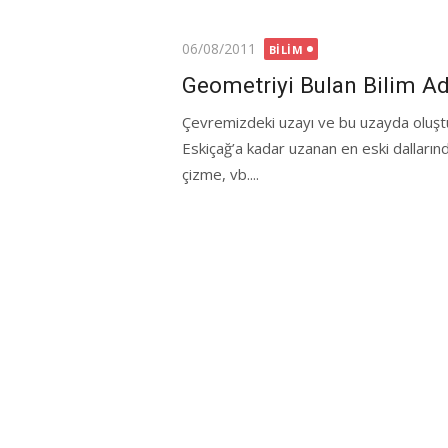
Posted
06/08/2011
BILIM
on
Geometriyi Bulan Bilim A
Çevremizdeki uzayı ve bu uzayda oluştu
Eskiçağ’a kadar uzanan en eski dallarında
çizme, vb....