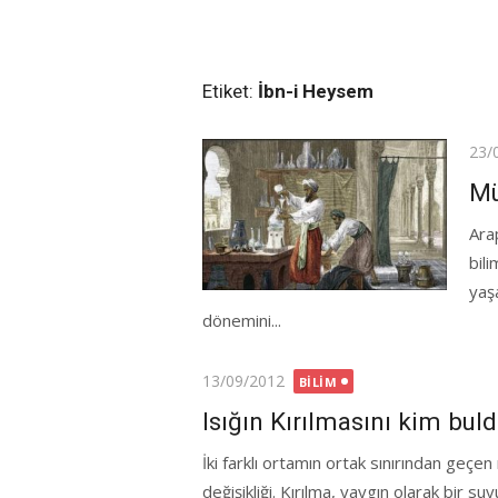
Etiket:
İbn-i Heysem
Pos
23/
on
Mü
Ara
bili
yaş
dönemini...
Posted
13/09/2012
BILIM
on
Isığın Kırılmasını kim bul
İki farklı ortamın ortak sınırından geç
değişikliği. Kırılma, yaygın olarak bir s