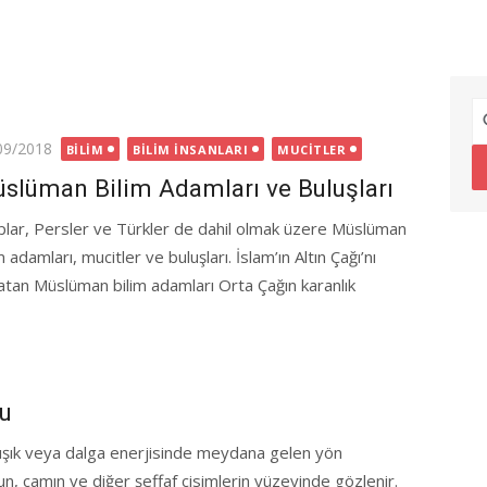
ted
09/2018
BILIM
BILIM İNSANLARI
MUCITLER
slüman Bilim Adamları ve Buluşları
plar, Persler ve Türkler de dahil olmak üzere Müslüman
m adamları, mucitler ve buluşları. İslam’ın Altın Çağı’nı
atan Müslüman bilim adamları Orta Çağın karanlık
du
en ışık veya dalga enerjisinde meydana gelen yön
uyun, camın ve diğer şeffaf cisimlerin yüzeyinde gözlenir.