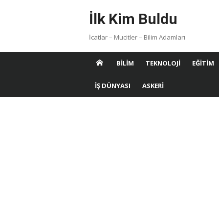
Skip
İlk Kim Buldu
to
content
İcatlar – Mucitler – Bilim Adamları
BILIM
TEKNOLOJI
EĞITIM
İŞ DÜNYASI
ASKERI