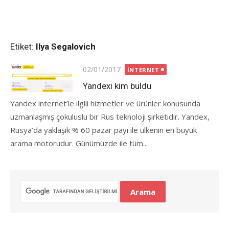
Etiket:
Ilya Segalovich
Posted
02/01/2017
İNTERNET
on
Yandexi kim buldu
Yandex internet’le ilgili hizmetler ve ürünler konusunda
uzmanlaşmış çokuluslu bir Rus teknoloji şirketidir. Yandex,
Rusya’da yaklaşık % 60 pazar payı ile ülkenin en büyük
arama motorudur. Günümüzde ile tüm...