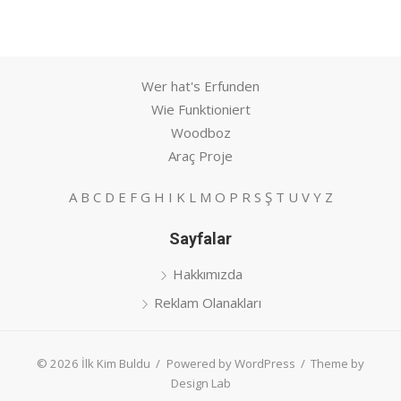
Wer hat's Erfunden
Wie Funktioniert
Woodboz
Araç Proje
A
B
C
D
E
F
G
H
I
K
L
M
O
P
R
S
Ş
T
U
V
Y
Z
Sayfalar
Hakkımızda
Reklam Olanakları
© 2026 İlk Kim Buldu
/
Powered by WordPress
/
Theme by
Design Lab