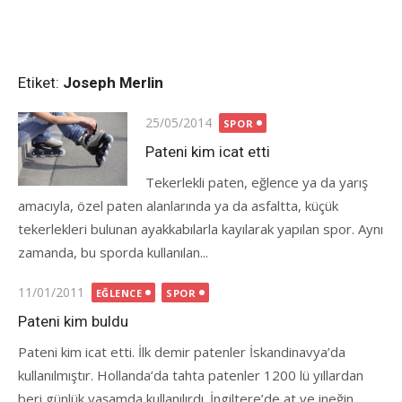
Etiket:
Joseph Merlin
Posted
25/05/2014
SPOR
on
Pateni kim icat etti
Tekerlekli paten, eğlence ya da yarış
amacıyla, özel paten alanlarında ya da asfaltta, küçük
tekerlekleri bulunan ayakkabılarla kayılarak yapılan spor. Aynı
zamanda, bu sporda kullanılan...
Posted
11/01/2011
EĞLENCE
SPOR
on
Pateni kim buldu
Pateni kim icat etti. İlk demir patenler İskandinavya’da
kullanılmıştır. Hollanda’da tahta patenler 1200 lü yıllardan
beri günlük yaşamda kullanılırdı. İngiltere’de at ve ineğin