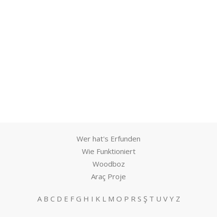
Wer hat's Erfunden
Wie Funktioniert
Woodboz
Araç Proje
A
B
C
D
E
F
G
H
I
K
L
M
O
P
R
S
Ş
T
U
V
Y
Z