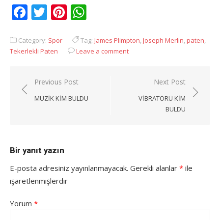
Facebook
Twitter
Pinterest
WhatsApp
Category:
Spor
Tag:
James Plimpton
,
Joseph Merlin
,
paten
,
Tekerlekli Paten
Leave a comment
Yazı
Previous Post
Next Post
gezinmesi
MÜZIK KIM BULDU
VIBRATÖRÜ KIM
BULDU
Bir yanıt yazın
E-posta adresiniz yayınlanmayacak.
Gerekli alanlar
*
ile
işaretlenmişlerdir
Yorum
*