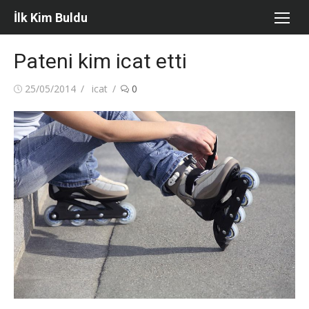
Skip
İlk Kim Buldu
to
content
Pateni kim icat etti
Posted
Author
25/05/2014
icat
0
on