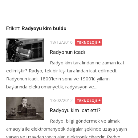
Etiket:
Radyoyu kim buldu
Posted
18/12/2016
TEKNOLOJI
on
Radyonun icadı
Radyo kim tarafından ne zaman icat
edilmiştir? Radyo, tek bir kişi tarafından icat edilmedi.
Radyonun icadı, 1800’lerin sonu ve 1900’lü yılların
başlarında elektromanyetik, radyasyon ve...
Posted
18/02/2012
TEKNOLOJI
on
Radyoyu kim icat etti?
Radyo, bilgi göndermek ve almak
amacıyla ile elektromanyetik dalgalar şeklinde uzaya yayın
yapan ve uzaydan yayın alan elektronik cihazdır. Radyo,