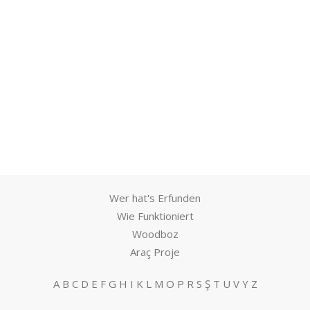
Wer hat's Erfunden
Wie Funktioniert
Woodboz
Araç Proje
A
B
C
D
E
F
G
H
I
K
L
M
O
P
R
S
Ş
T
U
V
Y
Z