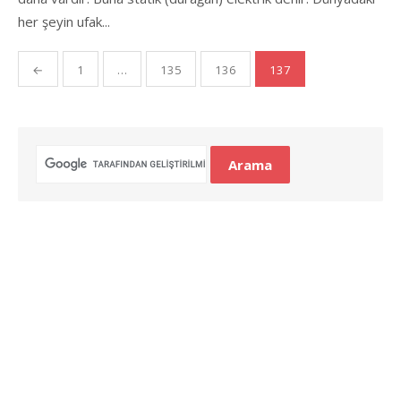
her şeyin ufak...
Yazı
←
1
…
135
136
137
gezinmesi