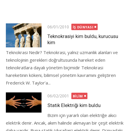
Posted
06/01/2010
İŞ DÜNYASI
on
Teknokrasiyi kim buldu, kurucusu
kim
Teknokrasi Nedir? Teknokrasi, yalnız uzmanlık alanları ve
teknolojinin gerekleri doğrultusunda hareket eden
teknokratlara dayalı yönetim biçimidir Teknokrasi
hareketinin kökeni, bilimsel yönetim kavramını geliştiren
Frederick W. Taylor’a...
Posted
06/02/2001
BILIM
on
Statik Elektriği kim buldu
Bizim için yararlı olan elektriğe akıcı
elektrik denir. Ancak, akım halinde akmayan bir çeşit elektrik
daha vardır. Buna statik (durağan) elektrik denir. Dünyadaki