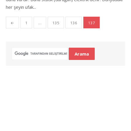
her şeyin ufak...
Yazı
←
1
…
135
136
137
gezinmesi