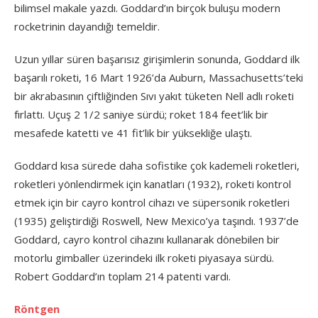
bilimsel makale yazdı. Goddard’ın birçok buluşu modern
rocketrinin dayandığı temeldir.
Uzun yıllar süren başarısız girişimlerin sonunda, Goddard ilk
başarılı roketi, 16 Mart 1926’da Auburn, Massachusetts’teki
bir akrabasının çiftliğinden Sıvı yakıt tüketen Nell adlı roketi
fırlattı. Uçuş 2 1/2 saniye sürdü; roket 184 feet’lik bir
mesafede katetti ve 41 fit’lik bir yüksekliğe ulaştı.
Goddard kısa sürede daha sofistike çok kademeli roketleri,
roketleri yönlendirmek için kanatları (1932), roketi kontrol
etmek için bir cayro kontrol cihazı ve süpersonik roketleri
(1935) geliştirdiği Roswell, New Mexico’ya taşındı. 1937’de
Goddard, cayro kontrol cihazını kullanarak dönebilen bir
motorlu gimballer üzerindeki ilk roketi piyasaya sürdü.
Robert Goddard’ın toplam 214 patenti vardı.
Röntgen