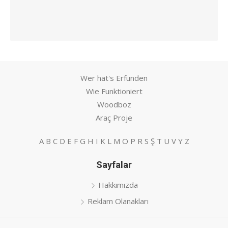
Wer hat's Erfunden
Wie Funktioniert
Woodboz
Araç Proje
A
B
C
D
E
F
G
H
I
K
L
M
O
P
R
S
Ş
T
U
V
Y
Z
Sayfalar
Hakkımızda
Reklam Olanakları