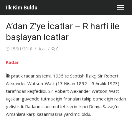
Skip
İlk Kim Buldu
to
content
A’dan Z’ye İcatlar – R harfi ile
başlayan icatlar
Posted
Author
15/01/2018
icat
0
on
Radar
İlk pratik radar sistemi, 1935’te Scotish fizikçi Sir Robert
Alexander Watson-Watt (13 Nisan 1892 – 5 Aralık 1973)
tarafından keşfedildi. Sir Robert Alexander Watson-Watt
uçakları güvende tutmak için fırtınaları takip etmek için radarı
geliştirdi. Radarın icadı müttefiklerin İkinci Dünya Savaşı’nı
Almanlara karşı kazanmasına yardımcı oldu.