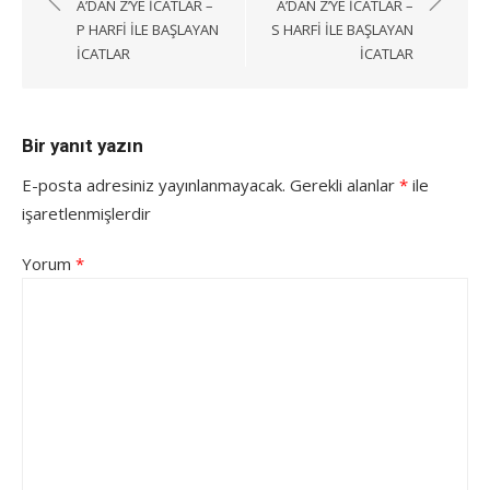
gezinmesi
A’DAN Z’YE İCATLAR –
A’DAN Z’YE İCATLAR –
P HARFI ILE BAŞLAYAN
S HARFI ILE BAŞLAYAN
ICATLAR
ICATLAR
Bir yanıt yazın
E-posta adresiniz yayınlanmayacak.
Gerekli alanlar
*
ile
işaretlenmişlerdir
Yorum
*