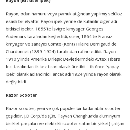
Rayon (Bitkisel ipek)
Rayon, odun hamuru veya pamuk atığından yapılmış selüloz
esaslı bir elyaftır. Rayon ipek yerine de kullanılır diğer adı
bitkisel ipektir. 1855’te İsviçre kimyager Georges
Audemars tarafından keşfedildi; süreç 1864’te Fransız
kimyager ve sanayici Comte (Kont) Hilaire Bernigaud de
Chardonnet (1839-1924) tarafından rafine edildi. Rayon
1910 yılında Amerika Birleşik Devletleri’ndeki Avtex Fibers
Inc. tarafından ilk kez ticari olarak üretildi – ilk önce “yapay
ipek” olarak adlandırıldı, ancak adı 1924 yılında rayon olarak
değiştirildi.
Razor Scooter
Razor scooter, yeni ve çok popüler bir katlanabilir scooter
çeşididir. J.D Corp.’da (Çin, Tayvan Changhua’da alüminyum
bisiklet parçaları ve elektrikli scooter satan bir şirket) çalışan