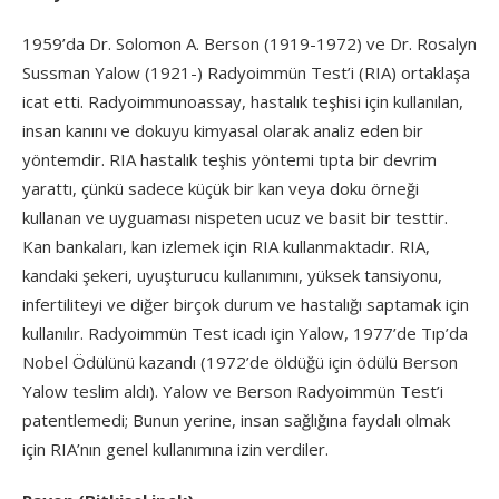
1959’da Dr. Solomon A. Berson (1919-1972) ve Dr. Rosalyn
Sussman Yalow (1921-) Radyoimmün Test’i (RIA) ortaklaşa
icat etti. Radyoimmunoassay, hastalık teşhisi için kullanılan,
insan kanını ve dokuyu kimyasal olarak analiz eden bir
yöntemdir. RIA hastalık teşhis yöntemi tıpta bir devrim
yarattı, çünkü sadece küçük bir kan veya doku örneği
kullanan ve uyguaması nispeten ucuz ve basit bir testtir.
Kan bankaları, kan izlemek için RIA kullanmaktadır. RIA,
kandaki şekeri, uyuşturucu kullanımını, yüksek tansiyonu,
infertiliteyi ve diğer birçok durum ve hastalığı saptamak için
kullanılır. Radyoimmün Test icadı için Yalow, 1977’de Tıp’da
Nobel Ödülünü kazandı (1972’de öldüğü için ödülü Berson
Yalow teslim aldı). Yalow ve Berson Radyoimmün Test’i
patentlemedi; Bunun yerine, insan sağlığına faydalı olmak
için RIA’nın genel kullanımına izin verdiler.