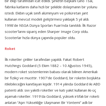
bir ekip tarafından icat edildi. Şirketin başkanı Gino Tsai,
fabrika katlarını daha hızlı bir şekilde dolaşmanın bir yolunu
istedi. Ekibin uçak sınıfı alüminyum ve poliüretan jant
kullanan mevcut modeli geliştirmesi yaklaşık 5 yıl aldı.
1998’de NSGA Dünya Sporları Fuarı’nda tanıtıldı. İlk Razor
scooter’larını sipariş eden Sharper Image Corp oldu.
Scooterlar hızla dünya çapında popüler oldu.
Roket
İlk roketler çinliler tarafından yapıldı. Fakat Robert
Hutchings Goddard (5 Ekim 1882 – 10 Ağustos 1945),
modern roket sistemlerinin babası olarak bilinen Amerikalı
bir fizikçi ve mucittir. 1907’de Goddard, bir roketin boşlukta
itilebileceğini kanıtlayan kişidir. 1914 yılında Goddard iki ABD
patenti aldı: sıvı yakıtlı roketler ve katı yakıt kullanan iki-üç
aşamalı roketler. 1919’da Goddard, yüksek irtifalı bir roketi
anlatan “Aşırı Yüksekliğe Ulaşmanın Bir Yöntemi” adlı bir