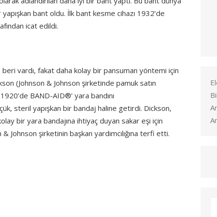
larak adlandırılan daha iyi bir bant yaptı. Bu bant dünya
 yapışkan bant oldu. İlk bant kesme cihazı 1932’de
fından icat edildi.
n beri vardı, fakat daha kolay bir pansuman yöntemi için
El
 Dickson (Johnson & Johnson şirketinde pamuk satın
Bi
on, 1920’de BAND-AID®’ yara bandını
A
ük, steril yapışkan bir bandaj haline getirdi. Dickson,
Ar
olay bir yara bandajına ihtiyaç duyan sakar eşi için
& Johnson şirketinin başkan yardımcılığına terfi etti.