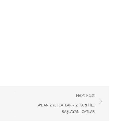
App
Next Post
A’DAN Z’YE İCATLAR – Z HARFI ILE
BAŞLAYAN ICATLAR