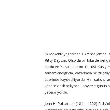
İlk Mekanik yazarkasa 1879’da James Rit
Ritty Dayton, Ohio’da bir lokalde bekçi
kurdu ve Yazarkasasını “Dürüst Kasiyer”
tamamlandığında, yazarkasa bir zil çal
üzerinde kaydediliyordu. Her satış sıras
kasete delik açılıyordu böylece günün 
yapabiliyordu.
John H. Patterson (1844-1922) Ritty’nin 
Patterson, şirketin adını National Cash