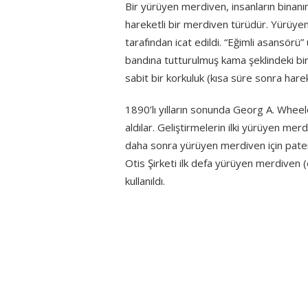
Bir yürüyen merdiven, insanların binanı
hareketli bir merdiven türüdür. Yürüy
tarafından icat edildi. “Eğimli asansörü
bandına tutturulmuş kama şeklindeki bi
sabit bir korkuluk (kısa süre sonra hareket
1890’lı yılların sonunda Georg A. Whee
aldılar. Geliştirmelerin ilki yürüyen me
daha sonra yürüyen merdiven için patent
Otis Şirketi ilk defa yürüyen merdiven 
kullanıldı.