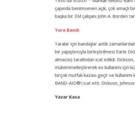
1930’da Scotch ™ Markalı Selüloz Bant o
çapında benimsenen açık, çok amaçlı bir
başka bir 3M çalışanı John A. Borden tara
Yara Bandı
Yaralar için bandajlar antik zamanlarda
bir yapıştırıcıyla birleştirilmesi Earle
almacısı) tarafından icat edildi. Dicks
mükemmelleştirerek ev kullanımı için küç
birçok mutfak kazası geçir ve kullanımı k
BAND-AID®’i icat etti. Dickson, Johnson 
Yazar Kasa