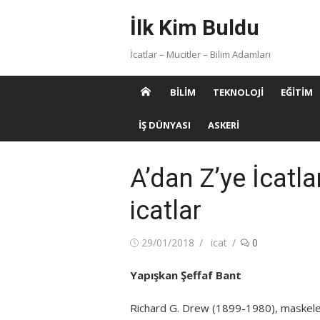
Skip
İlk Kim Buldu
to
content
İcatlar – Mucitler – Bilim Adamları
BILIM
TEKNOLOJI
EĞITIM
İŞ DÜNYASI
ASKERI
A’dan Z’ye İcatla
icatlar
Posted
Author
29/01/2018
icat
0
on
Yapışkan Şeffaf Bant
Richard G. Drew (1899-1980), maskelem