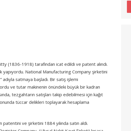
ty (1836-1918) tarafından icat edildi ve patent alındı.
lik yapıyordu. National Manufacturing Company şirketini
 adıyla satmaya başladı. Bir satış işlemi
ıyordu ve tutar makinenin önündeki büyük bir kadran
ında, tezgahtarın satışları takip edebilmesi için kağıt
sonunda tüccar delikleri toplayarak hesaplama
patentini ve şirketini 1884 yılında satın aldı.
 Register Company (Ulusal Nakit Kayıt Şirketi) kısaca