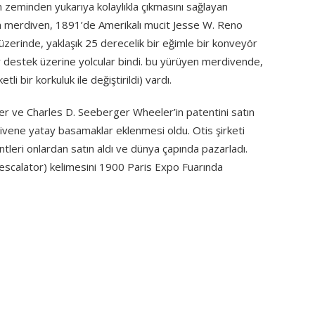
n zeminden yukarıya kolaylıkla çıkmasını sağlayan
en merdiven, 1891’de Amerikalı mucit Jesse W. Reno
” üzerinde, yaklaşık 25 derecelik bir eğimle bir konveyör
r destek üzerine yolcular bindi. bu yürüyen merdivende,
li bir korkuluk ile değiştirildi) vardı.
ler ve Charles D. Seeberger Wheeler’in patentini satın
rdivene yatay basamaklar eklenmesi oldu. Otis şirketi
leri onlardan satın aldı ve dünya çapında pazarladı.
(escalator) kelimesini 1900 Paris Expo Fuarında