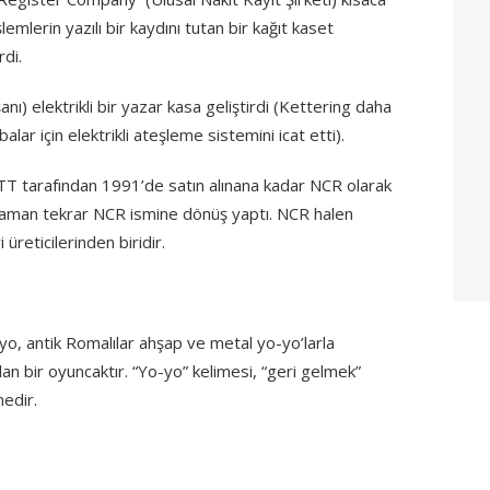
emlerin yazılı bir kaydını tutan bir kağıt kaset
rdi.
nı) elektrikli bir yazar kasa geliştirdi (Kettering daha
lar için elektrikli ateşleme sistemini icat etti).
ATT tarafından 1991’de satın alınana kadar NCR olarak
ı zaman tekrar NCR ismine dönüş yaptı. NCR halen
reticilerinden biridir.
-yo, antik Romalılar ahşap ve metal yo-yo’larla
ılan bir oyuncaktır. “Yo-yo” kelimesi, “geri gelmek”
medir.