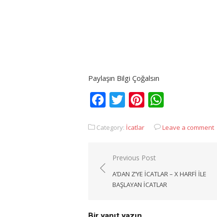
Paylaşın Bilgi Çoğalsın
Facebook
Twitter
Pinterest
Whats
Category:
İcatlar
Leave a comment
Yazı
Previous Post
gezinmesi
A’DAN Z’YE İCATLAR – X HARFI ILE
BAŞLAYAN ICATLAR
Bir yanıt yazın